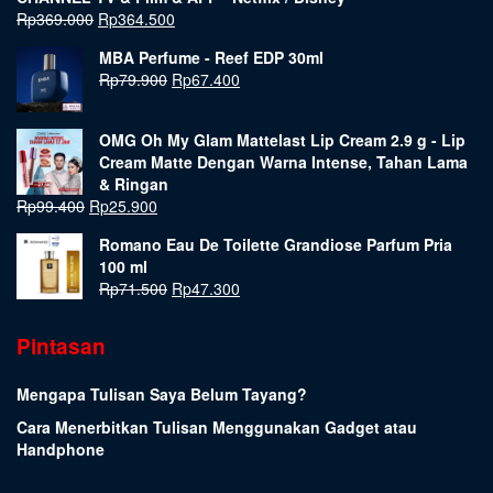
Rp
369.000
Rp
364.500
MBA Perfume - Reef EDP 30ml
Rp
79.900
Rp
67.400
OMG Oh My Glam Mattelast Lip Cream 2.9 g - Lip
Cream Matte Dengan Warna Intense, Tahan Lama
& Ringan
Rp
99.400
Rp
25.900
Romano Eau De Toilette Grandiose Parfum Pria
100 ml
Rp
71.500
Rp
47.300
Pintasan
Mengapa Tulisan Saya Belum Tayang?
Cara Menerbitkan Tulisan Menggunakan Gadget atau
Handphone