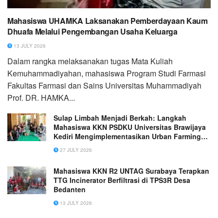
Mahasiswa UHAMKA Laksanakan Pemberdayaan Kaum
Dhuafa Melalui Pengembangan Usaha Keluarga
13 JULY 2026
Dalam rangka melaksanakan tugas Mata Kuliah
Kemuhammadiyahan, mahasiswa Program Studi Farmasi
Fakultas Farmasi dan Sains Universitas Muhammadiyah
Prof. DR. HAMKA...
Sulap Limbah Menjadi Berkah: Langkah
Mahasiswa KKN PSDKU Universitas Brawijaya
Kediri Mengimplementasikan Urban Farming
Berbasis Circular Economy melalui Program
27 JULY 2026
Budidaya Ikan dalam Ember dan Probiotik di
Desa Beji, Kecamatan Boyolangu
Mahasiswa KKN R2 UNTAG Surabaya Terapkan
TTG Incinerator Berfiltrasi di TPS3R Desa
Bedanten
13 JULY 2026