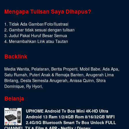
Mengapa Tulisan Saya Dihapus?
1. Tidak Ada Gambar/Foto/Ilustrasi
2. Gambar tidak sesuai dengan tulisan
3. Judul Pakai Huruf Besar Semua
4. Menambahkan Link atau Tautan
Backlink
Media Wanita
,
Pelataran
,
Berita Properti
,
Mobil Babe
,
Ada Apa
,
Satu Rumah
,
Puteri Anak & Remaja Banten
,
Anugerah Lima
Bintang
,
Desta Semesta Anugerah
,
Anissa Quinn
,
Shira
Dominique
,
Ry Hyori
,
Belanja
UPHOME Android Tv Box Mini 4K-HD Ultra
Android 13 Ram 1/2/4GB Rom 8/16/32GB WIFI
2.4G/5G Bluetooth Smart Tv Box Unlock FULL
CHANNEL TV & Film & APP - Netflix / Disney