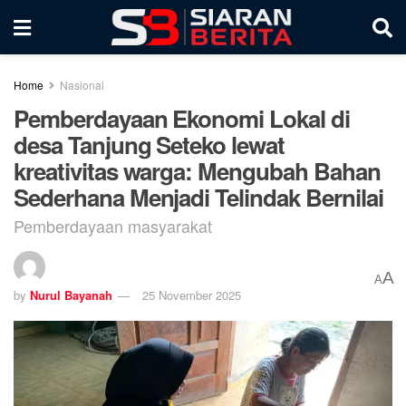
Home
Nasional
Pemberdayaan Ekonomi Lokal di
desa Tanjung Seteko lewat
kreativitas warga: Mengubah Bahan
Sederhana Menjadi Telindak Bernilai
Pemberdayaan masyarakat
A
A
by
Nurul Bayanah
25 November 2025