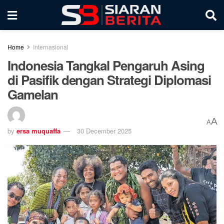
Home
Internasional
Indonesia Tangkal Pengaruh Asing
di Pasifik dengan Strategi Diplomasi
Gamelan
A
A
by
ersa muquaffa
30 December 2025