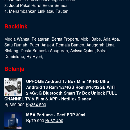
3. Judul Pakai Huruf Besar Semua
4. Menambahkan Link atau Tautan
Backlink
Media Wanita
,
Pelataran
,
Berita Properti
,
Mobil Babe
,
Ada Apa
,
Satu Rumah
,
Puteri Anak & Remaja Banten
,
Anugerah Lima
Bintang
,
Desta Semesta Anugerah
,
Anissa Quinn
,
Shira
Dominique
,
Ry Hyori
,
Belanja
UPHOME Android Tv Box Mini 4K-HD Ultra
Android 13 Ram 1/2/4GB Rom 8/16/32GB WIFI
2.4G/5G Bluetooth Smart Tv Box Unlock FULL
CHANNEL TV & Film & APP - Netflix / Disney
Rp
369.000
Rp
364.500
MBA Perfume - Reef EDP 30ml
Rp
79.900
Rp
67.400