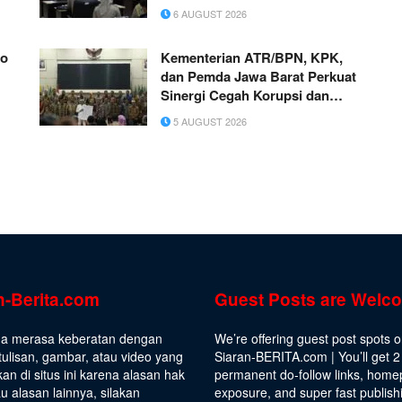
MBR Jadi Prioritas
6 AUGUST 2026
ko
Kementerian ATR/BPN, KPK,
dan Pemda Jawa Barat Perkuat
Sinergi Cegah Korupsi dan
Dorong Ekonomi Daerah
5 AUGUST 2026
n-Berita.com
Guest Posts are Welc
da merasa keberatan dengan
We’re offering guest post spots 
ulisan, gambar, atau video yang
Siaran-BERITA.com | You’ll get 2
kan di situs ini karena alasan hak
permanent do-follow links, hom
au alasan lainnya, silakan
exposure, and super fast publish