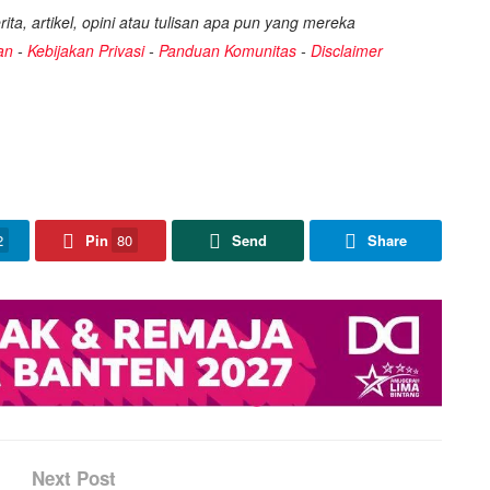
ita, artikel, opini atau tulisan apa pun yang mereka
an
-
Kebijakan Privasi
-
Panduan Komunitas
-
Disclaimer
2
Pin
80
Send
Share
Next Post