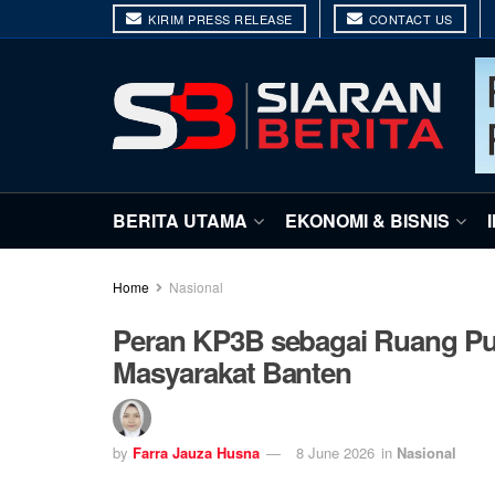
KIRIM PRESS RELEASE
CONTACT US
BERITA UTAMA
EKONOMI & BISNIS
Home
Nasional
Peran KP3B sebagai Ruang Pub
Masyarakat Banten
by
Farra Jauza Husna
8 June 2026
in
Nasional