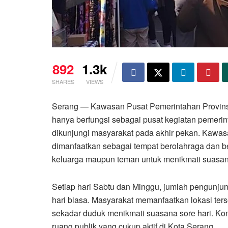
892
1.3k
SHARES
VIEWS
Serang — Kawasan Pusat Pemerintahan Provinsi
hanya berfungsi sebagai pusat kegiatan pemerint
dikunjungi masyarakat pada akhir pekan. Kawasa
dimanfaatkan sebagai tempat berolahraga dan be
keluarga maupun teman untuk menikmati suasana
Setiap hari Sabtu dan Minggu, jumlah pengunj
hari biasa. Masyarakat memanfaatkan lokasi terse
sekadar duduk menikmati suasana sore hari. Kon
ruang publik yang cukup aktif di Kota Serang.