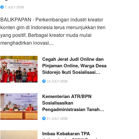
7 JULY 2026
BALIKPAPAN - Perkembangan industri kreator
konten gim di Indonesia terus menunjukkan tren
yang positif. Berbagai kreator muda mulai
menghadirkan inovasi,...
Cegah Jerat Judi Online dan
Pinjaman Online, Warga Desa
Sidorejo Ikuti Sosialisasi
Digital dalam Program
13 JULY 2026
Pengabdian Masyarakat
Universitas 17 Agustus 1945
Kementerian ATR/BPN
Surabaya
Sosialisasikan
Pengadministrasian Tanah
Ulayat untuk Perkuat
31 JULY 2026
Perlindungan Hak Masyarakat
Adat di Tana Toraja
Imbas Kebakaran TPA