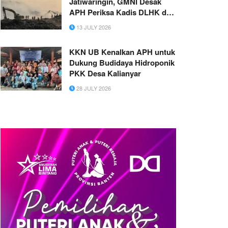
Jatiwaringin, GMNI Desak
APH Periksa Kadis DLHK dan
Kepala UPT
13 JULY 2026
KKN UB Kenalkan APH untuk
Dukung Budidaya Hidroponik
PKK Desa Kalianyar
28 JULY 2026