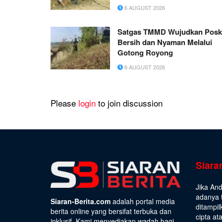
6 AUGUST 2026
Satgas TMMD Wujudkan Pos
Bersih dan Nyaman Melalui
Gotong Royong
6 AUGUST 2026
Please
login
to join discussion
Siara
Jika An
adanya t
Siaran-Berita.com
adalah portal media
ditampil
berita online yang bersifat terbuka dan
cipta at
inklusif. Kami menyediakan wadah bagi