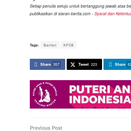
Setiap penulis setuju untuk bertanggung jawab atas ber
publikasikan di siaran-berita.com -
Syarat dan Ketentu
Tags:
Banten
KP3B
Share
357
Tweet
223
Share
6
Previous Post