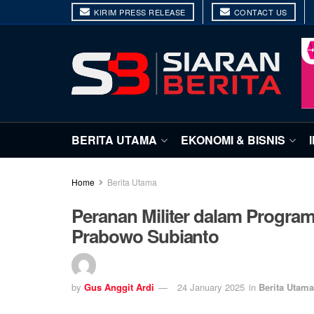
KIRIM PRESS RELEASE
CONTACT US
BERITA UTAMA
EKONOMI & BISNIS
Home
Berita Utama
Peranan Militer dalam Program
Prabowo Subianto
by
Gus Anggit Ardi
24 January 2025
in
Berita Utama