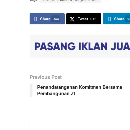
Share
344
Tweet
215
Share
6
Previous Post
Penandatanganan Komitmen Bersama
Pembangunan ZI