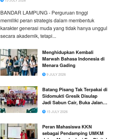
15 JULY 2026
BANDAR LAMPUNG - Perguruan tinggi
memiliki peran strategis dalam membentuk
karakter generasi muda yang tidak hanya unggul
secara akademik, tetapi...
Menghidupkan Kembali
Marwah Bahasa Indonesia di
Menara Gading
9 JULY 2026
Batang Pisang Tak Terpakai di
Sidomukti Gresik Disulap
Jadi Sabun Cair, Buka Jalan
UMKM Baru bagi Warga
15 JULY 2026
Peran Mahasiswa KKN
sebagai Pendamping UMKM