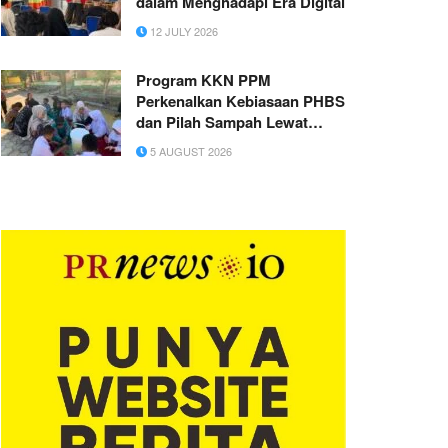
dalam Menghadapi Era Digital
12 JULY 2026
Program KKN PPM
Perkenalkan Kebiasaan PHBS
dan Pilah Sampah Lewat
Melukis di SD Negeri 2
5 AUGUST 2026
Gentanbanaran