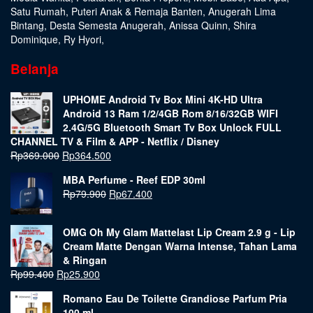
Satu Rumah
,
Puteri Anak & Remaja Banten
,
Anugerah Lima
Bintang
,
Desta Semesta Anugerah
,
Anissa Quinn
,
Shira
Dominique
,
Ry Hyori
,
Belanja
UPHOME Android Tv Box Mini 4K-HD Ultra
Android 13 Ram 1/2/4GB Rom 8/16/32GB WIFI
2.4G/5G Bluetooth Smart Tv Box Unlock FULL
CHANNEL TV & Film & APP - Netflix / Disney
Rp
369.000
Rp
364.500
MBA Perfume - Reef EDP 30ml
Rp
79.900
Rp
67.400
OMG Oh My Glam Mattelast Lip Cream 2.9 g - Lip
Cream Matte Dengan Warna Intense, Tahan Lama
& Ringan
Rp
99.400
Rp
25.900
Romano Eau De Toilette Grandiose Parfum Pria
100 ml