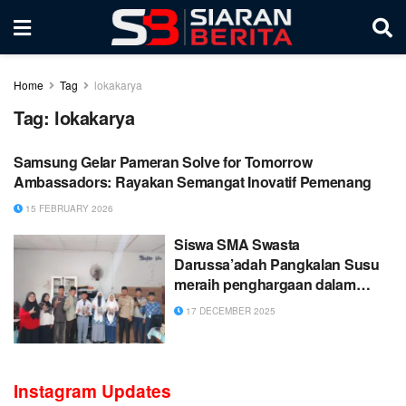
Home
Tag
lokakarya
Tag:
lokakarya
Samsung Gelar Pameran Solve for Tomorrow
Ambassadors: Rayakan Semangat Inovatif Pemenang
15 FEBRUARY 2026
Siswa SMA Swasta
Darussa’adah Pangkalan Susu
meraih penghargaan dalam
kegiatan Lokakarya Penulisan
17 DECEMBER 2025
Cerpen Tahun 2025 se-Teluk Aru
Kab.Langkat oleh TBM Setara
Lubuk Kertang Tahun 2025
Instagram Updates