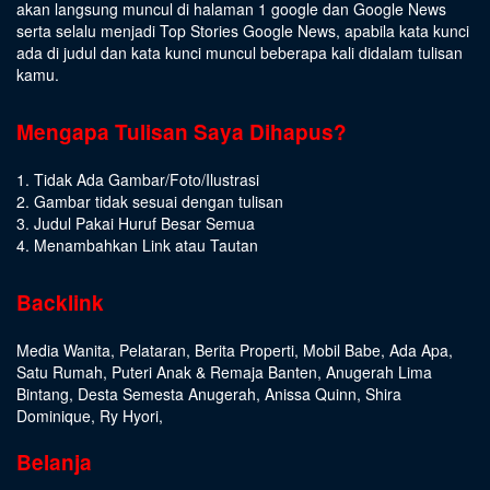
akan langsung muncul di halaman 1 google dan Google News
serta selalu menjadi Top Stories Google News, apabila kata kunci
ada di judul dan kata kunci muncul beberapa kali didalam tulisan
kamu.
Mengapa Tulisan Saya Dihapus?
1. Tidak Ada Gambar/Foto/Ilustrasi
2. Gambar tidak sesuai dengan tulisan
3. Judul Pakai Huruf Besar Semua
4. Menambahkan Link atau Tautan
Backlink
Media Wanita
,
Pelataran
,
Berita Properti
,
Mobil Babe
,
Ada Apa
,
Satu Rumah
,
Puteri Anak & Remaja Banten
,
Anugerah Lima
Bintang
,
Desta Semesta Anugerah
,
Anissa Quinn
,
Shira
Dominique
,
Ry Hyori
,
Belanja