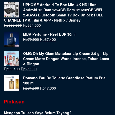
UPHOME Android Tv Box Mini 4K-HD Ultra
Android 13 Ram 1/2/4GB Rom 8/16/32GB WIFI
2.4G/5G Bluetooth Smart Tv Box Unlock FULL
CHANNEL TV & Film & APP - Netflix / Disney
Rp
369.000
Rp
364.500
MBA Perfume - Reef EDP 30ml
Rp
79.900
Rp
67.400
OMG Oh My Glam Mattelast Lip Cream 2.9 g - Lip
Cream Matte Dengan Warna Intense, Tahan Lama
& Ringan
Rp
99.400
Rp
25.900
Romano Eau De Toilette Grandiose Parfum Pria
100 ml
Rp
71.500
Rp
47.300
Pintasan
Mengapa Tulisan Saya Belum Tayang?