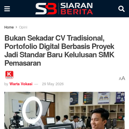
Home
Opini
Bukan Sekadar CV Tradisional,
Portofolio Digital Berbasis Proyek
Jadi Standar Baru Kelulusan SMK
Pemasaran
A
A
by
Warta Vokasi
29 May 2026