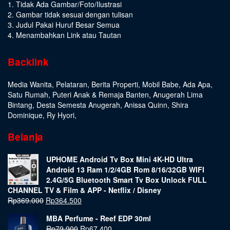
1. Tidak Ada Gambar/Foto/Ilustrasi
2. Gambar tidak sesuai dengan tulisan
3. Judul Pakai Huruf Besar Semua
4. Menambahkan Link atau Tautan
Backlink
Media Wanita
,
Pelataran
,
Berita Properti
,
Mobil Babe
,
Ada Apa
,
Satu Rumah
,
Puteri Anak & Remaja Banten
,
Anugerah Lima
Bintang
,
Desta Semesta Anugerah
,
Anissa Quinn
,
Shira
Dominique
,
Ry Hyori
,
Belanja
UPHOME Android Tv Box Mini 4K-HD Ultra
Android 13 Ram 1/2/4GB Rom 8/16/32GB WIFI
2.4G/5G Bluetooth Smart Tv Box Unlock FULL
CHANNEL TV & Film & APP - Netflix / Disney
Rp
369.000
Rp
364.500
MBA Perfume - Reef EDP 30ml
Rp
79.900
Rp
67.400