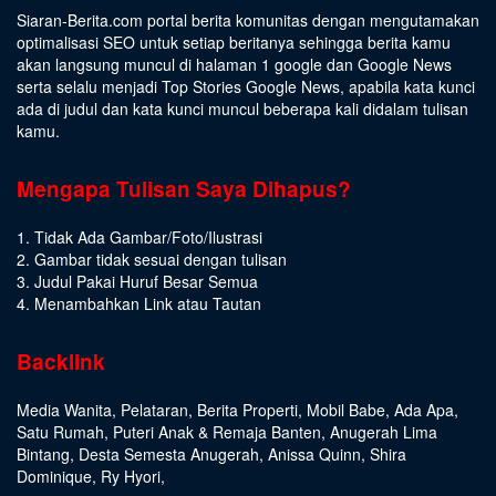
Siaran-Berita.com portal berita komunitas dengan mengutamakan
optimalisasi SEO untuk setiap beritanya sehingga berita kamu
akan langsung muncul di halaman 1 google dan Google News
serta selalu menjadi Top Stories Google News, apabila kata kunci
ada di judul dan kata kunci muncul beberapa kali didalam tulisan
kamu.
Mengapa Tulisan Saya Dihapus?
1. Tidak Ada Gambar/Foto/Ilustrasi
2. Gambar tidak sesuai dengan tulisan
3. Judul Pakai Huruf Besar Semua
4. Menambahkan Link atau Tautan
Backlink
Media Wanita
,
Pelataran
,
Berita Properti
,
Mobil Babe
,
Ada Apa
,
Satu Rumah
,
Puteri Anak & Remaja Banten
,
Anugerah Lima
Bintang
,
Desta Semesta Anugerah
,
Anissa Quinn
,
Shira
Dominique
,
Ry Hyori
,