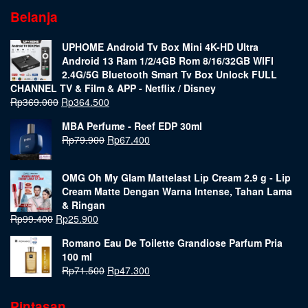
Belanja
UPHOME Android Tv Box Mini 4K-HD Ultra
Android 13 Ram 1/2/4GB Rom 8/16/32GB WIFI
2.4G/5G Bluetooth Smart Tv Box Unlock FULL
CHANNEL TV & Film & APP - Netflix / Disney
Rp
369.000
Rp
364.500
MBA Perfume - Reef EDP 30ml
Rp
79.900
Rp
67.400
OMG Oh My Glam Mattelast Lip Cream 2.9 g - Lip
Cream Matte Dengan Warna Intense, Tahan Lama
& Ringan
Rp
99.400
Rp
25.900
Romano Eau De Toilette Grandiose Parfum Pria
100 ml
Rp
71.500
Rp
47.300
Pintasan