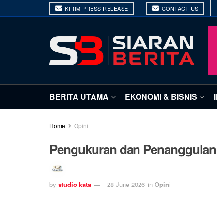
KIRIM PRESS RELEASE
CONTACT US
BERITA UTAMA
EKONOMI & BISNIS
Home
Opini
Pengukuran dan Penanggulan
by
studio kata
28 June 2026
in
Opini