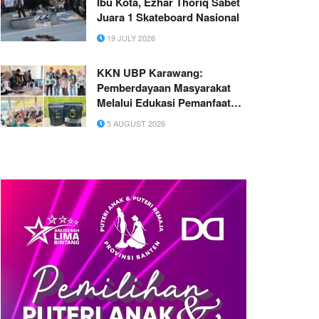
Ibu Kota, Ezhar Thoriq Sabet
Juara 1 Skateboard Nasional
19 JULY 2026
KKN UBP Karawang:
Pemberdayaan Masyarakat
Melalui Edukasi Pemanfaatan
Sekam Padi Menjadi Briket
5 AUGUST 2026
Ramah Lingkungan di Desa
Darmaga