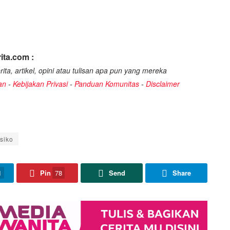
ita.com :
ita, artikel, opini atau tulisan apa pun yang mereka
an
-
Kebijakan Privasi
-
Panduan Komunitas
-
Disclaimer
siko
1
Pin
78
Send
Share