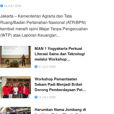
18 JULY 2026
Jakarta – Kementerian Agraria dan Tata
Ruang/Badan Pertanahan Nasional (ATR/BPN)
kembali meraih opini Wajar Tanpa Pengecualian
(WTP) atas Laporan Keuangan...
MAN 1 Yogyakarta Perkuat
Literasi Sains dan Teknologi
melalui Workshop
Internasional di UGM
31 JULY 2026
Workshop Pemanfaatan
Sekam Padi Menjadi Briket
Dorong Pemberdayaan Petani
Desa Sidorejo
14 JULY 2026
Harumkan Nama Jombang di