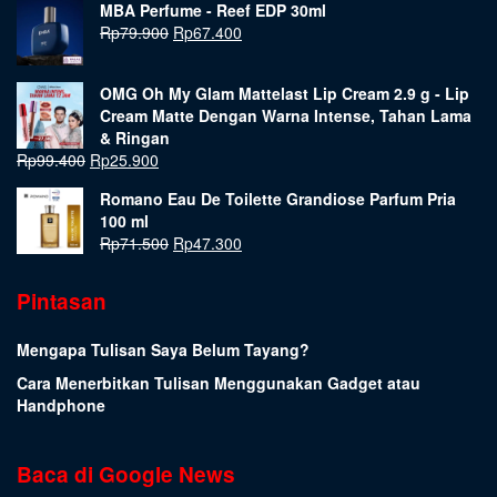
MBA Perfume - Reef EDP 30ml
Rp
79.900
Rp
67.400
OMG Oh My Glam Mattelast Lip Cream 2.9 g - Lip
Cream Matte Dengan Warna Intense, Tahan Lama
& Ringan
Rp
99.400
Rp
25.900
Romano Eau De Toilette Grandiose Parfum Pria
100 ml
Rp
71.500
Rp
47.300
Pintasan
Mengapa Tulisan Saya Belum Tayang?
Cara Menerbitkan Tulisan Menggunakan Gadget atau
Handphone
Baca di Google News