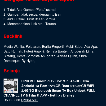
1. Tidak Ada Gambar/Foto/Ilustrasi
2. Gambar tidak sesuai dengan tulisan
3. Judul Pakai Huruf Besar Semua
4. Menambahkan Link atau Tautan
Backlink
Media Wanita
,
Pelataran
,
Berita Properti
,
Mobil Babe
,
Ada Apa
,
Satu Rumah
,
Puteri Anak & Remaja Banten
,
Anugerah Lima
Bintang
,
Desta Semesta Anugerah
,
Anissa Quinn
,
Shira
Dominique
,
Ry Hyori
,
Belanja
UPHOME Android Tv Box Mini 4K-HD Ultra
Android 13 Ram 1/2/4GB Rom 8/16/32GB WIFI
2.4G/5G Bluetooth Smart Tv Box Unlock FULL
CHANNEL TV & Film & APP - Netflix / Disney
Rp
369.000
Rp
364.500