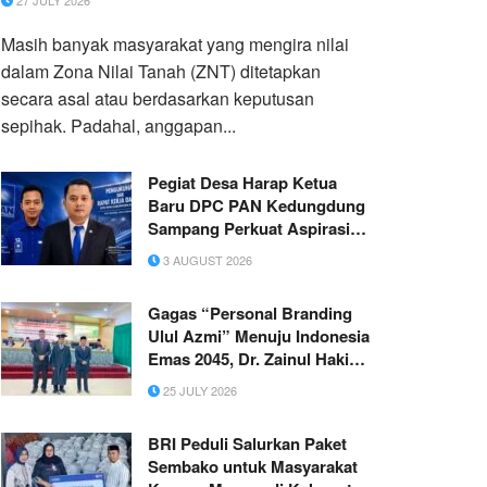
27 JULY 2026
Masih banyak masyarakat yang mengira nilai
dalam Zona Nilai Tanah (ZNT) ditetapkan
secara asal atau berdasarkan keputusan
sepihak. Padahal, anggapan...
Pegiat Desa Harap Ketua
Baru DPC PAN Kedungdung
Sampang Perkuat Aspirasi
Warga
3 AUGUST 2026
Gagas “Personal Branding
Ulul Azmi” Menuju Indonesia
Emas 2045, Dr. Zainul Hakim,
Lc., M.Si. Resmi Raih Gelar
25 JULY 2026
Doktor di Universitas PTIQ
BRI Peduli Salurkan Paket
Sembako untuk Masyarakat