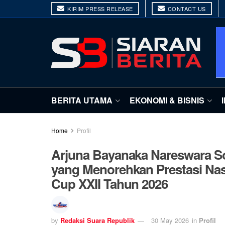
KIRIM PRESS RELEASE
CONTACT US
BERITA UTAMA
EKONOMI & BISNIS
Home
Profil
Arjuna Bayanaka Nareswara So
yang Menorehkan Prestasi Nas
Cup XXII Tahun 2026
by
Redaksi Suara Republik
30 May 2026
in
Profil