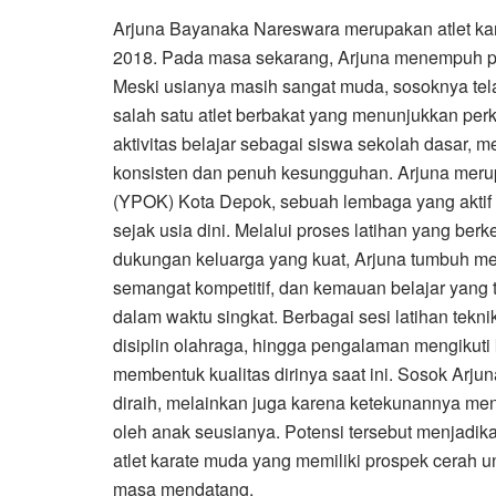
Arjuna Bayanaka Nareswara merupakan atlet kara
2018. Pada masa sekarang, Arjuna menempuh pe
Meski usianya masih sangat muda, sosoknya tel
salah satu atlet berbakat yang menunjukkan per
aktivitas belajar sebagai siswa sekolah dasar, me
konsisten dan penuh kesungguhan. Arjuna meru
(YPOK) Kota Depok, sebuah lembaga yang aktif
sejak usia dini. Melalui proses latihan yang be
dukungan keluarga yang kuat, Arjuna tumbuh menj
semangat kompetitif, dan kemauan belajar yang 
dalam waktu singkat. Berbagai sesi latihan tekn
disiplin olahraga, hingga pengalaman mengikuti
membentuk kualitas dirinya saat ini. Sosok Arju
diraih, melainkan juga karena ketekunannya me
oleh anak seusianya. Potensi tersebut menjadik
atlet karate muda yang memiliki prospek cerah 
masa mendatang.