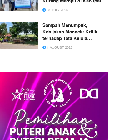
Kurang Mampu di Kabupaten
Probolinggo
31 JULY 2026
Sampah Menumpuk,
Kebijakan Mandek: Kritik
terhadap Tata Kelola
Persampahan Kota Jambi
1 AUGUST 2026