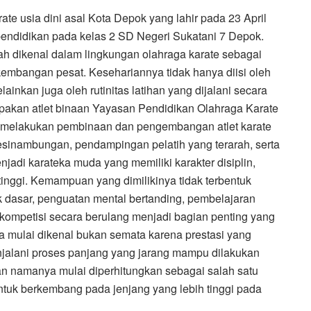
te usia dini asal Kota Depok yang lahir pada 23 April
ndidikan pada kelas 2 SD Negeri Sukatani 7 Depok.
ah dikenal dalam lingkungan olahraga karate sebagai
kembangan pesat. Kesehariannya tidak hanya diisi oleh
lainkan juga oleh rutinitas latihan yang dijalani secara
pakan atlet binaan Yayasan Pendidikan Olahraga Karate
 melakukan pembinaan dan pengembangan atlet karate
rkesinambungan, pendampingan pelatih yang terarah, serta
adi karateka muda yang memiliki karakter disiplin,
tinggi. Kemampuan yang dimilikinya tidak terbentuk
ik dasar, penguatan mental bertanding, pembelajaran
 kompetisi secara berulang menjadi bagian penting yang
na mulai dikenal bukan semata karena prestasi yang
njalani proses panjang yang jarang mampu dilakukan
an namanya mulai diperhitungkan sebagai salah satu
untuk berkembang pada jenjang yang lebih tinggi pada