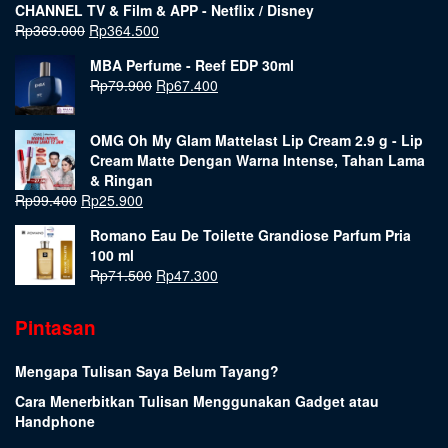
CHANNEL TV & Film & APP - Netflix / Disney
Rp
369.000
Rp
364.500
MBA Perfume - Reef EDP 30ml
Rp
79.900
Rp
67.400
OMG Oh My Glam Mattelast Lip Cream 2.9 g - Lip
Cream Matte Dengan Warna Intense, Tahan Lama
& Ringan
Rp
99.400
Rp
25.900
Romano Eau De Toilette Grandiose Parfum Pria
100 ml
Rp
71.500
Rp
47.300
Pintasan
Mengapa Tulisan Saya Belum Tayang?
Cara Menerbitkan Tulisan Menggunakan Gadget atau
Handphone