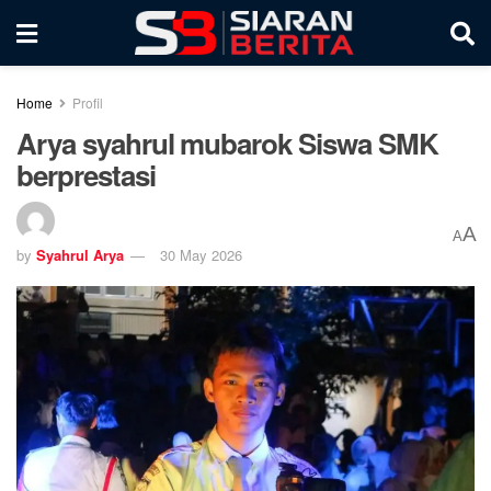
Home
Profil
Arya syahrul mubarok Siswa SMK
berprestasi
A
A
by
Syahrul Arya
30 May 2026