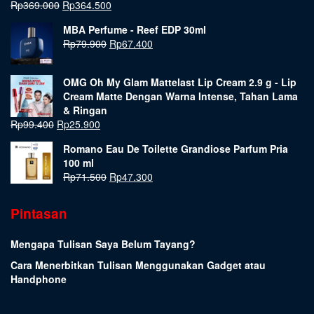
Rp
369.000
Rp
364.500
MBA Perfume - Reef EDP 30ml
Rp
79.900
Rp
67.400
OMG Oh My Glam Mattelast Lip Cream 2.9 g - Lip
Cream Matte Dengan Warna Intense, Tahan Lama
& Ringan
Rp
99.400
Rp
25.900
Romano Eau De Toilette Grandiose Parfum Pria
100 ml
Rp
71.500
Rp
47.300
Pintasan
Mengapa Tulisan Saya Belum Tayang?
Cara Menerbitkan Tulisan Menggunakan Gadget atau
Handphone