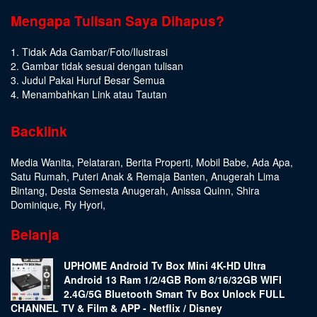
Mengapa Tulisan Saya Dihapus?
1. Tidak Ada Gambar/Foto/Ilustrasi
2. Gambar tidak sesuai dengan tulisan
3. Judul Pakai Huruf Besar Semua
4. Menambahkan Link atau Tautan
Backlink
Media Wanita
,
Pelataran
,
Berita Properti
,
Mobil Babe
,
Ada Apa
,
Satu Rumah
,
Puteri Anak & Remaja Banten
,
Anugerah Lima
Bintang
,
Desta Semesta Anugerah
,
Anissa Quinn
,
Shira
Dominique
,
Ry Hyori
,
Belanja
UPHOME Android Tv Box Mini 4K-HD Ultra
Android 13 Ram 1/2/4GB Rom 8/16/32GB WIFI
2.4G/5G Bluetooth Smart Tv Box Unlock FULL
CHANNEL TV & Film & APP - Netflix / Disney