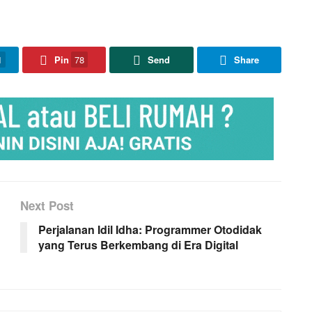
1
Pin
78
Send
Share
Next Post
Perjalanan Idil Idha: Programmer Otodidak
yang Terus Berkembang di Era Digital