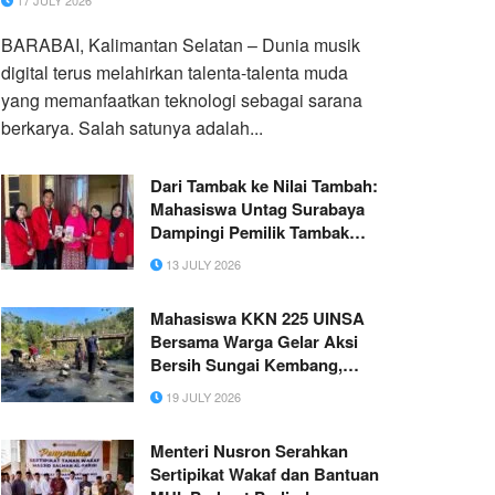
17 JULY 2026
‎BARABAI, Kalimantan Selatan – Dunia musik
digital terus melahirkan talenta-talenta muda
yang memanfaatkan teknologi sebagai sarana
berkarya. Salah satunya adalah...
Dari Tambak ke Nilai Tambah:
Mahasiswa Untag Surabaya
Dampingi Pemilik Tambak
Kembangkan Olahan
13 JULY 2026
Bandeng
Mahasiswa KKN 225 UINSA
Bersama Warga Gelar Aksi
Bersih Sungai Kembang,
Wujudkan Lingkungan Desa
19 JULY 2026
Gubrih yang Lebih Bersih
Menteri Nusron Serahkan
Sertipikat Wakaf dan Bantuan