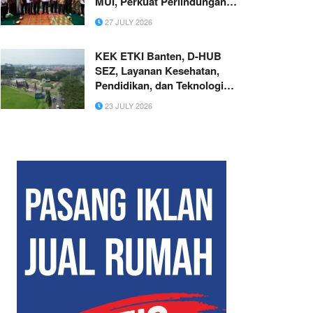
MUI, Perkuat Perlindungan
Aset Masjid di Aceh Tamiang
27 JULY 2026
KEK ETKI Banten, D-HUB
SEZ, Layanan Kesehatan,
Pendidikan, dan Teknologi
Bertaraf Global di BSD City
23 JULY 2026