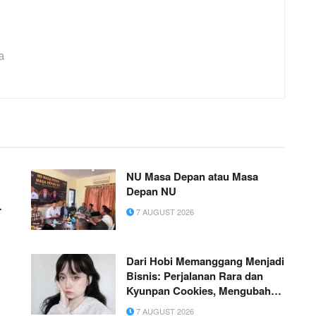
a
NU Masa Depan atau Masa
Depan NU
7 AUGUST 2026
Dari Hobi Memanggang Menjadi
Bisnis: Perjalanan Rara dan
Kyunpan Cookies, Mengubah
Kegemaran Rumahan Menjadi
7 AUGUST 2026