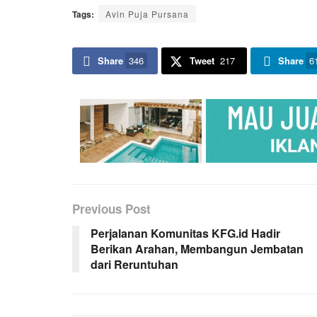
Tags:
Avin Puja Pursana
Share
346
Tweet
217
Share
6
Previous Post
Perjalanan Komunitas KFG.id Hadir
Berikan Arahan, Membangun Jembatan
dari Reruntuhan