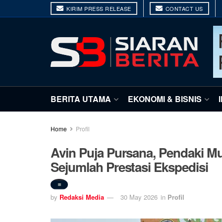
KIRIM PRESS RELEASE
CONTACT US
BERITA UTAMA
EKONOMI & BISNIS
Home
Profil
Avin Puja Pursana, Pendaki M
Sejumlah Prestasi Ekspedisi
by
Redaksi Media
30 May 2026
in
Profil