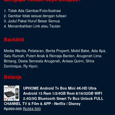
1. Tidak Ada Gambar/Foto/Ilustrasi
2. Gambar tidak sesuai dengan tulisan
3. Judul Pakai Huruf Besar Semua
4. Menambahkan Link atau Tautan
Backlink
Media Wanita
,
Pelataran
,
Berita Properti
,
Mobil Babe
,
Ada Apa
,
Satu Rumah
,
Puteri Anak & Remaja Banten
,
Anugerah Lima
Bintang
,
Desta Semesta Anugerah
,
Anissa Quinn
,
Shira
Dominique
,
Ry Hyori
,
Belanja
UPHOME Android Tv Box Mini 4K-HD Ultra
Android 13 Ram 1/2/4GB Rom 8/16/32GB WIFI
2.4G/5G Bluetooth Smart Tv Box Unlock FULL
CHANNEL TV & Film & APP - Netflix / Disney
Rp
369.000
Rp
364.500