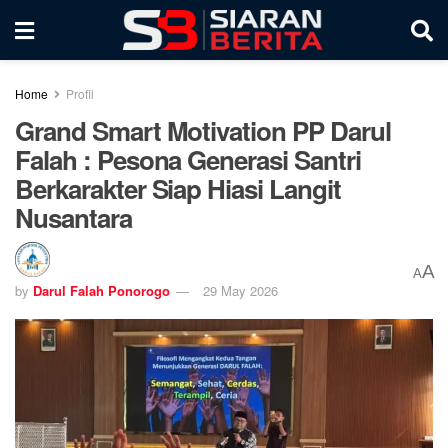
Home
Profil
Grand Smart Motivation PP Darul
Falah : Pesona Generasi Santri
Berkarakter Siap Hiasi Langit
Nusantara
A
A
by
Darul Falah Ponorogo
29 May 2026