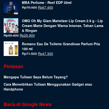
MBA Perfume - Reef EDP 30ml
Rp
79.900
Rp
67.400
OMG Oh My Glam Mattelast Lip Cream 2.9 g - Lip
Cream Matte Dengan Warna Intense, Tahan Lama
& Ringan
Rp
99.400
Rp
25.900
Romano Eau De Toilette Grandiose Parfum Pria
100 ml
Rp
71.500
Rp
47.300
Pintasan
Mengapa Tulisan Saya Belum Tayang?
Cara Menerbitkan Tulisan Menggunakan Gadget atau
Handphone
Baca di Google News