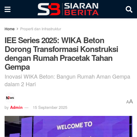
Home
Properti dan Infrastruktur
IEE Series 2025: WIKA Beton
Dorong Transformasi Konstruksi
dengan Rumah Pracetak Tahan
Gempa
Inovasi WIKA Beton: Bangun Rumah Aman Gempa
dalam 2 Hari
A
A
by
Admin
15 September 2025