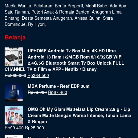
Media Wanita
,
Pelataran
,
Berita Properti
,
Mobil Babe
,
Ada Apa
,
Satu Rumah
,
Puteri Anak & Remaja Banten
,
Anugerah Lima
Bintang
,
Desta Semesta Anugerah
,
Anissa Quinn
,
Shira
Dominique
,
Ry Hyori
,
Belanja
UPHOME Android Tv Box Mini 4K-HD Ultra
Android 13 Ram 1/2/4GB Rom 8/16/32GB WIFI
2.4G/5G Bluetooth Smart Tv Box Unlock FULL
CHANNEL TV & Film & APP - Netflix / Disney
Rp
369.000
Rp
364.500
MBA Perfume - Reef EDP 30ml
Rp
79.900
Rp
67.400
OMG Oh My Glam Mattelast Lip Cream 2.9 g - Lip
Cream Matte Dengan Warna Intense, Tahan Lama
& Ringan
Rp
99.400
Rp
25.900