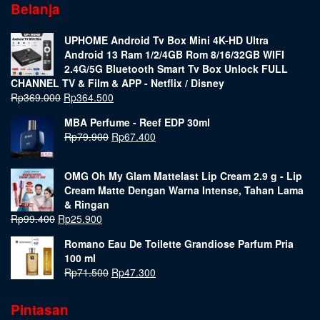
Belanja
UPHOME Android Tv Box Mini 4K-HD Ultra
Android 13 Ram 1/2/4GB Rom 8/16/32GB WIFI
2.4G/5G Bluetooth Smart Tv Box Unlock FULL
CHANNEL TV & Film & APP - Netflix / Disney
Rp
369.000
Rp
364.500
MBA Perfume - Reef EDP 30ml
Rp
79.900
Rp
67.400
OMG Oh My Glam Mattelast Lip Cream 2.9 g - Lip
Cream Matte Dengan Warna Intense, Tahan Lama
& Ringan
Rp
99.400
Rp
25.900
Romano Eau De Toilette Grandiose Parfum Pria
100 ml
Rp
71.500
Rp
47.300
Pintasan