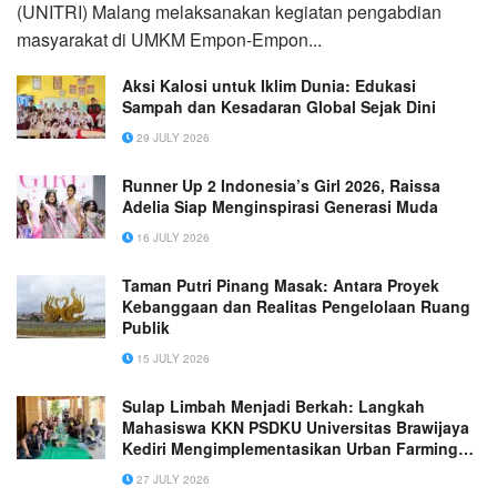
(UNITRI) Malang melaksanakan kegiatan pengabdian
masyarakat di UMKM Empon-Empon...
Aksi Kalosi untuk Iklim Dunia: Edukasi
Sampah dan Kesadaran Global Sejak Dini
29 JULY 2026
Runner Up 2 Indonesia’s Girl 2026, Raissa
Adelia Siap Menginspirasi Generasi Muda
16 JULY 2026
Taman Putri Pinang Masak: Antara Proyek
Kebanggaan dan Realitas Pengelolaan Ruang
Publik
15 JULY 2026
Sulap Limbah Menjadi Berkah: Langkah
Mahasiswa KKN PSDKU Universitas Brawijaya
Kediri Mengimplementasikan Urban Farming
Berbasis Circular Economy melalui Program
27 JULY 2026
Budidaya Ikan dalam Ember dan Probiotik di