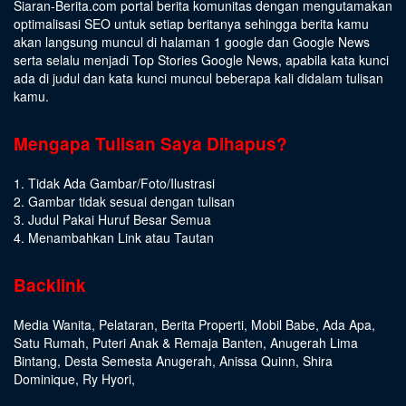
Siaran-Berita.com portal berita komunitas dengan mengutamakan
optimalisasi SEO untuk setiap beritanya sehingga berita kamu
akan langsung muncul di halaman 1 google dan Google News
serta selalu menjadi Top Stories Google News, apabila kata kunci
ada di judul dan kata kunci muncul beberapa kali didalam tulisan
kamu.
Mengapa Tulisan Saya Dihapus?
1. Tidak Ada Gambar/Foto/Ilustrasi
2. Gambar tidak sesuai dengan tulisan
3. Judul Pakai Huruf Besar Semua
4. Menambahkan Link atau Tautan
Backlink
Media Wanita
,
Pelataran
,
Berita Properti
,
Mobil Babe
,
Ada Apa
,
Satu Rumah
,
Puteri Anak & Remaja Banten
,
Anugerah Lima
Bintang
,
Desta Semesta Anugerah
,
Anissa Quinn
,
Shira
Dominique
,
Ry Hyori
,