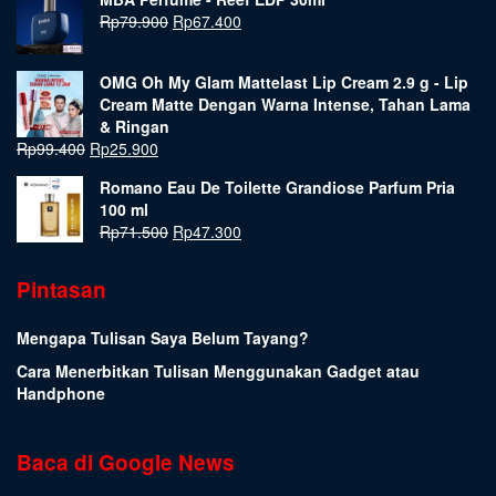
Rp
79.900
Rp
67.400
OMG Oh My Glam Mattelast Lip Cream 2.9 g - Lip
Cream Matte Dengan Warna Intense, Tahan Lama
& Ringan
Rp
99.400
Rp
25.900
Romano Eau De Toilette Grandiose Parfum Pria
100 ml
Rp
71.500
Rp
47.300
Pintasan
Mengapa Tulisan Saya Belum Tayang?
Cara Menerbitkan Tulisan Menggunakan Gadget atau
Handphone
Baca di Google News