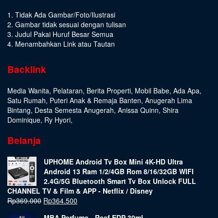
1. Tidak Ada Gambar/Foto/Ilustrasi
2. Gambar tidak sesuai dengan tulisan
3. Judul Pakai Huruf Besar Semua
4. Menambahkan Link atau Tautan
Backlink
Media Wanita
,
Pelataran
,
Berita Properti
,
Mobil Babe
,
Ada Apa
,
Satu Rumah
,
Puteri Anak & Remaja Banten
,
Anugerah Lima
Bintang
,
Desta Semesta Anugerah
,
Anissa Quinn
,
Shira
Dominique
,
Ry Hyori
,
Belanja
UPHOME Android Tv Box Mini 4K-HD Ultra
Android 13 Ram 1/2/4GB Rom 8/16/32GB WIFI
2.4G/5G Bluetooth Smart Tv Box Unlock FULL
CHANNEL TV & Film & APP - Netflix / Disney
Rp
369.000
Rp
364.500
MBA Perfume - Reef EDP 30ml