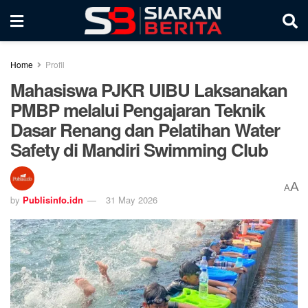
Home
Profil
Mahasiswa PJKR UIBU Laksanakan
PMBP melalui Pengajaran Teknik
Dasar Renang dan Pelatihan Water
Safety di Mandiri Swimming Club
A
A
by
Publisinfo.idn
31 May 2026