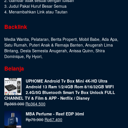
2. Gambar tidak sesuai dengan tulisan
3. Judul Pakai Huruf Besar Semua
4. Menambahkan Link atau Tautan
Backlink
Media Wanita
,
Pelataran
,
Berita Properti
,
Mobil Babe
,
Ada Apa
,
Satu Rumah
,
Puteri Anak & Remaja Banten
,
Anugerah Lima
Bintang
,
Desta Semesta Anugerah
,
Anissa Quinn
,
Shira
Dominique
,
Ry Hyori
,
Belanja
UPHOME Android Tv Box Mini 4K-HD Ultra
Android 13 Ram 1/2/4GB Rom 8/16/32GB WIFI
2.4G/5G Bluetooth Smart Tv Box Unlock FULL
CHANNEL TV & Film & APP - Netflix / Disney
Rp
369.000
Rp
364.500
MBA Perfume - Reef EDP 30ml
Rp
79.900
Rp
67.400