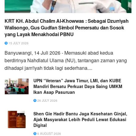
KRT KH. Abdul Chalim Al-Khowwas : Sebagai Dzurriyah
Walisongo, Gus Gudfan Simbol Pemersatu dan Sosok
yang Layak Menakhodai PBNU
15 JULY 2026
Banyuwangi, 14 Juli 2026 - Memasuki abad kedua
berdirinya Nahdlatul Ulama (NU), tantangan zaman yang
dihadapi jam'iyah tidak lagi sederhana....
UPN “Veteran” Jawa Timur, LMI, dan KUBE
Mandiri Bersatu Perkuat Daya Saing UMKM
Ikan Asap Pasuruan
26 JULY 2026
Shen Gie Hadir Bantu Jaga Kesehatan Ginjal,
Ajak Masyarakat Lebih Peduli Lewat Edukasi
Digital
6 AUGUST 2026