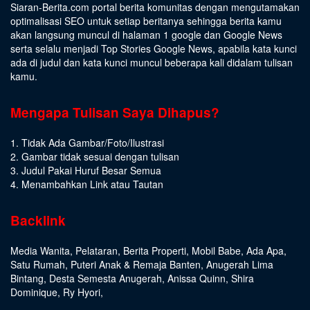
Siaran-Berita.com portal berita komunitas dengan mengutamakan
optimalisasi SEO untuk setiap beritanya sehingga berita kamu
akan langsung muncul di halaman 1 google dan Google News
serta selalu menjadi Top Stories Google News, apabila kata kunci
ada di judul dan kata kunci muncul beberapa kali didalam tulisan
kamu.
Mengapa Tulisan Saya Dihapus?
1. Tidak Ada Gambar/Foto/Ilustrasi
2. Gambar tidak sesuai dengan tulisan
3. Judul Pakai Huruf Besar Semua
4. Menambahkan Link atau Tautan
Backlink
Media Wanita
,
Pelataran
,
Berita Properti
,
Mobil Babe
,
Ada Apa
,
Satu Rumah
,
Puteri Anak & Remaja Banten
,
Anugerah Lima
Bintang
,
Desta Semesta Anugerah
,
Anissa Quinn
,
Shira
Dominique
,
Ry Hyori
,