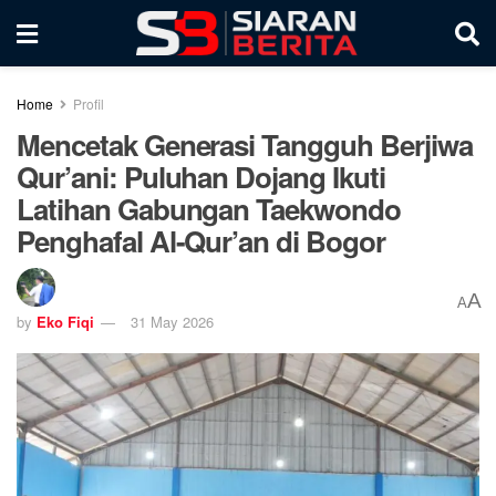
Home
Profil
Mencetak Generasi Tangguh Berjiwa
Qur’ani: Puluhan Dojang Ikuti
Latihan Gabungan Taekwondo
Penghafal Al-Qur’an di Bogor
A
A
by
Eko Fiqi
31 May 2026