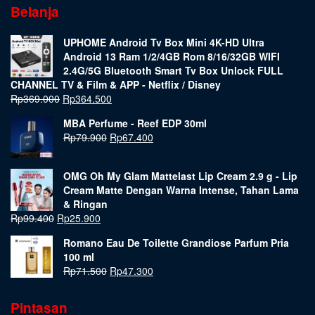
Belanja
UPHOME Android Tv Box Mini 4K-HD Ultra
Android 13 Ram 1/2/4GB Rom 8/16/32GB WIFI
2.4G/5G Bluetooth Smart Tv Box Unlock FULL
CHANNEL TV & Film & APP - Netflix / Disney
Rp
369.000
Rp
364.500
MBA Perfume - Reef EDP 30ml
Rp
79.900
Rp
67.400
OMG Oh My Glam Mattelast Lip Cream 2.9 g - Lip
Cream Matte Dengan Warna Intense, Tahan Lama
& Ringan
Rp
99.400
Rp
25.900
Romano Eau De Toilette Grandiose Parfum Pria
100 ml
Rp
71.500
Rp
47.300
Pintasan