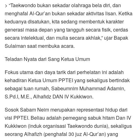
> “Taekwondo bukan sekadar olahraga bela diri, dan
menghafal Al-Qur’an bukan sekadar aktivitas lisan. Ketika
keduanya disatukan, kita sedang membentuk karakter
generasi masa depan yang tangguh secara fisik, cerdas
secara intelektual, dan mulia secara akhlak,” ujar Bapak
Sulaiman saat membuka acara.
Teladan Nyata dari Sang Ketua Umum
Fokus utama dan daya tarik dari perhelatan ini adalah
kehadiran Ketua Umum PPTEI yang sekaligus bertindak
sebagai tuan rumah, Sabeumnim Muhammad Adamin,
S.Pd.I, M.E., Alhafidz DAN IV Kukkiwon.
Sosok Sabam Neim merupakan representasi hidup dari
visi PPTEI. Beliau adalah pemegang sabuk hitam Dan IV
Kukkiwon (induk organisasi Taekwondo dunia), sekaligus
seorang Alhafizh (penghafal 30 juz Al-Qur’an) yang