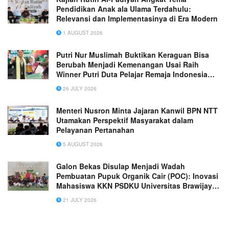
Pendidikan Anak ala Ulama Terdahulu:
Relevansi dan Implementasinya di Era Modern
1 AUGUST 2026
Putri Nur Muslimah Buktikan Keraguan Bisa
Berubah Menjadi Kemenangan Usai Raih
Winner Putri Duta Pelajar Remaja Indonesia
2026 Wakili Jawa Barat
26 JULY 2026
Menteri Nusron Minta Jajaran Kanwil BPN NTT
Utamakan Perspektif Masyarakat dalam
Pelayanan Pertanahan
5 AUGUST 2026
Galon Bekas Disulap Menjadi Wadah
Pembuatan Pupuk Organik Cair (POC): Inovasi
Mahasiswa KKN PSDKU Universitas Brawijaya
Kediri di Desa Banjarsari, Kecamatan
21 JULY 2026
Ngronggot, Kabupaten Nganjuk.