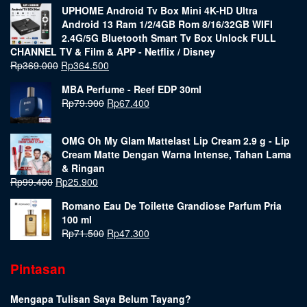
UPHOME Android Tv Box Mini 4K-HD Ultra
Android 13 Ram 1/2/4GB Rom 8/16/32GB WIFI
2.4G/5G Bluetooth Smart Tv Box Unlock FULL
CHANNEL TV & Film & APP - Netflix / Disney
Rp
369.000
Rp
364.500
MBA Perfume - Reef EDP 30ml
Rp
79.900
Rp
67.400
OMG Oh My Glam Mattelast Lip Cream 2.9 g - Lip
Cream Matte Dengan Warna Intense, Tahan Lama
& Ringan
Rp
99.400
Rp
25.900
Romano Eau De Toilette Grandiose Parfum Pria
100 ml
Rp
71.500
Rp
47.300
Pintasan
Mengapa Tulisan Saya Belum Tayang?