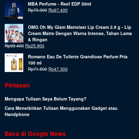
MBA Perfume - Reef EDP 30ml
Rp
79.900
Rp
67.400
OMG Oh My Glam Mattelast Lip Cream 2.9 g - Lip
Cream Matte Dengan Warna Intense, Tahan Lama
& Ringan
Rp
99.400
Rp
25.900
Romano Eau De Toilette Grandiose Parfum Pria
100 ml
Rp
71.500
Rp
47.300
Pintasan
Mengapa Tulisan Saya Belum Tayang?
Cara Menerbitkan Tulisan Menggunakan Gadget atau
Handphone
Baca di Google News