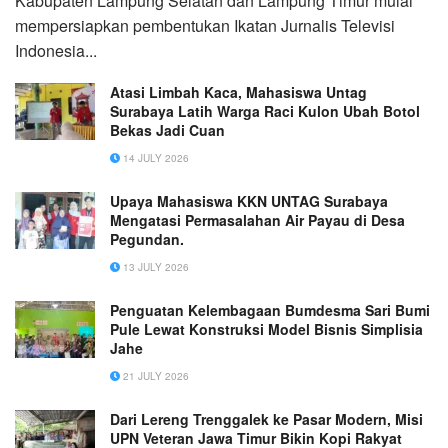
Kabupaten Lampung Selatan dan Lampung Timur mulai
mempersiapkan pembentukan Ikatan Jurnalis Televisi
Indonesia...
Atasi Limbah Kaca, Mahasiswa Untag
Surabaya Latih Warga Raci Kulon Ubah Botol
Bekas Jadi Cuan
14 JULY 2026
Upaya Mahasiswa KKN UNTAG Surabaya
Mengatasi Permasalahan Air Payau di Desa
Pegundan.
13 JULY 2026
Penguatan Kelembagaan Bumdesma Sari Bumi
Pule Lewat Konstruksi Model Bisnis Simplisia
Jahe
21 JULY 2026
Dari Lereng Trenggalek ke Pasar Modern, Misi
UPN Veteran Jawa Timur Bikin Kopi Rakyat