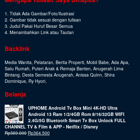
1. Tidak Ada Gambar/Foto/Ilustrasi
2. Gambar tidak sesuai dengan tulisan
3. Judul Pakai Huruf Besar Semua
4. Menambahkan Link atau Tautan
Backlink
Media Wanita
,
Pelataran
,
Berita Properti
,
Mobil Babe
,
Ada Apa
,
Satu Rumah
,
Puteri Anak & Remaja Banten
,
Anugerah Lima
Bintang
,
Desta Semesta Anugerah
,
Anissa Quinn
,
Shira
Dominique
,
Ry Hyori
,
Belanja
UPHOME Android Tv Box Mini 4K-HD Ultra
Android 13 Ram 1/2/4GB Rom 8/16/32GB WIFI
2.4G/5G Bluetooth Smart Tv Box Unlock FULL
CHANNEL TV & Film & APP - Netflix / Disney
Rp
369.000
Rp
364.500