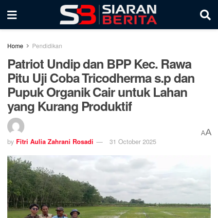
Home
Pendidikan
Patriot Undip dan BPP Kec. Rawa
Pitu Uji Coba Tricodherma s.p dan
Pupuk Organik Cair untuk Lahan
yang Kurang Produktif
A
A
by
Fitri Aulia Zahrani Rosadi
31 October 2025