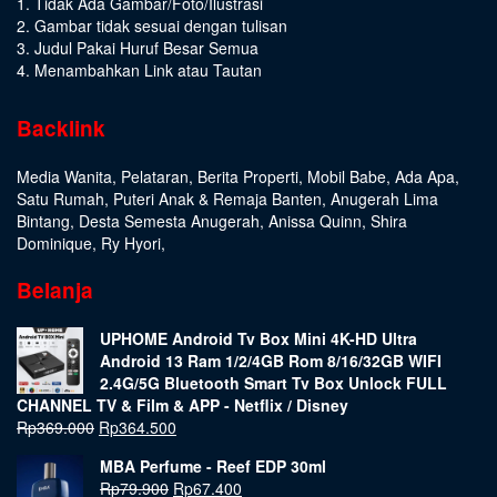
1. Tidak Ada Gambar/Foto/Ilustrasi
2. Gambar tidak sesuai dengan tulisan
3. Judul Pakai Huruf Besar Semua
4. Menambahkan Link atau Tautan
Backlink
Media Wanita
,
Pelataran
,
Berita Properti
,
Mobil Babe
,
Ada Apa
,
Satu Rumah
,
Puteri Anak & Remaja Banten
,
Anugerah Lima
Bintang
,
Desta Semesta Anugerah
,
Anissa Quinn
,
Shira
Dominique
,
Ry Hyori
,
Belanja
UPHOME Android Tv Box Mini 4K-HD Ultra
Android 13 Ram 1/2/4GB Rom 8/16/32GB WIFI
2.4G/5G Bluetooth Smart Tv Box Unlock FULL
CHANNEL TV & Film & APP - Netflix / Disney
Rp
369.000
Rp
364.500
MBA Perfume - Reef EDP 30ml
Rp
79.900
Rp
67.400