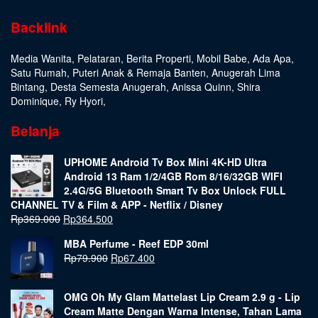
Backlink
Media Wanita
,
Pelataran
,
Berita Properti
,
Mobil Babe
,
Ada Apa
,
Satu Rumah
,
Puteri Anak & Remaja Banten
,
Anugerah Lima
Bintang
,
Desta Semesta Anugerah
,
Anissa Quinn
,
Shira
Dominique
,
Ry Hyori
,
Belanja
UPHOME Android Tv Box Mini 4K-HD Ultra
Android 13 Ram 1/2/4GB Rom 8/16/32GB WIFI
2.4G/5G Bluetooth Smart Tv Box Unlock FULL
CHANNEL TV & Film & APP - Netflix / Disney
Rp
369.000
Rp
364.500
MBA Perfume - Reef EDP 30ml
Rp
79.900
Rp
67.400
OMG Oh My Glam Mattelast Lip Cream 2.9 g - Lip
Cream Matte Dengan Warna Intense, Tahan Lama