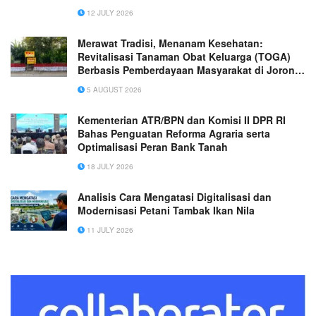
Chairman Lee Man-hee
12 JULY 2026
Merawat Tradisi, Menanam Kesehatan:
Revitalisasi Tanaman Obat Keluarga (TOGA)
Berbasis Pemberdayaan Masyarakat di Jorong
Aur Gading, Nagari Limo Koto, Kecamatan
5 AUGUST 2026
Koto VII, Kabupaten Sijunjung
Kementerian ATR/BPN dan Komisi II DPR RI
Bahas Penguatan Reforma Agraria serta
Optimalisasi Peran Bank Tanah
18 JULY 2026
Analisis Cara Mengatasi Digitalisasi dan
Modernisasi Petani Tambak Ikan Nila
11 JULY 2026