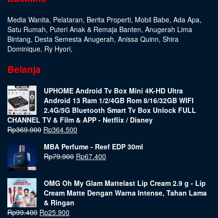
Media Wanita
,
Pelataran
,
Berita Properti
,
Mobil Babe
,
Ada Apa
,
Satu Rumah
,
Puteri Anak & Remaja Banten
,
Anugerah Lima
Bintang
,
Desta Semesta Anugerah
,
Anissa Quinn
,
Shira
Dominique
,
Ry Hyori
,
Belanja
UPHOME Android Tv Box Mini 4K-HD Ultra
Android 13 Ram 1/2/4GB Rom 8/16/32GB WIFI
2.4G/5G Bluetooth Smart Tv Box Unlock FULL
CHANNEL TV & Film & APP - Netflix / Disney
Rp
369.000
Rp
364.500
MBA Perfume - Reef EDP 30ml
Rp
79.900
Rp
67.400
OMG Oh My Glam Mattelast Lip Cream 2.9 g - Lip
Cream Matte Dengan Warna Intense, Tahan Lama
& Ringan
Rp
99.400
Rp
25.900