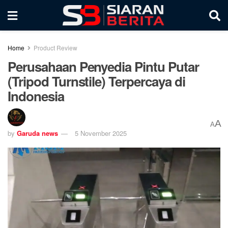
Home
Product Review
Perusahaan Penyedia Pintu Putar
(Tripod Turnstile) Terpercaya di
Indonesia
A
A
by
Garuda news
5 November 2025