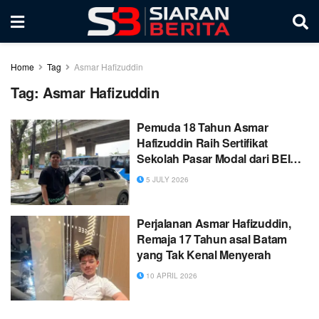
Home
Tag
Asmar Hafizuddin
Tag:
Asmar Hafizuddin
Pemuda 18 Tahun Asmar
Hafizuddin Raih Sertifikat
Sekolah Pasar Modal dari BEI
dan Tuntun Sekuritas
5 JULY 2026
Perjalanan Asmar Hafizuddin,
Remaja 17 Tahun asal Batam
yang Tak Kenal Menyerah
10 APRIL 2026