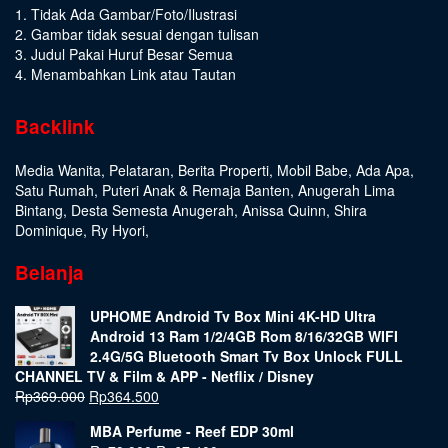
1. Tidak Ada Gambar/Foto/Ilustrasi
2. Gambar tidak sesuai dengan tulisan
3. Judul Pakai Huruf Besar Semua
4. Menambahkan Link atau Tautan
Backlink
Media Wanita
,
Pelataran
,
Berita Properti
,
Mobil Babe
,
Ada Apa
,
Satu Rumah
,
Puteri Anak & Remaja Banten
,
Anugerah Lima
Bintang
,
Desta Semesta Anugerah
,
Anissa Quinn
,
Shira
Dominique
,
Ry Hyori
,
Belanja
UPHOME Android Tv Box Mini 4K-HD Ultra
Android 13 Ram 1/2/4GB Rom 8/16/32GB WIFI
2.4G/5G Bluetooth Smart Tv Box Unlock FULL
CHANNEL TV & Film & APP - Netflix / Disney
Rp
369.000
Rp
364.500
MBA Perfume - Reef EDP 30ml