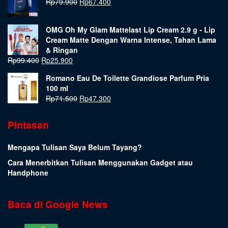
Rp
79.900
Rp
67.400
OMG Oh My Glam Mattelast Lip Cream 2.9 g - Lip
Cream Matte Dengan Warna Intense, Tahan Lama
& Ringan
Rp
99.400
Rp
25.900
Romano Eau De Toilette Grandiose Parfum Pria
100 ml
Rp
71.500
Rp
47.300
Pintasan
Mengapa Tulisan Saya Belum Tayang?
Cara Menerbitkan Tulisan Menggunakan Gadget atau
Handphone
Baca di Google News