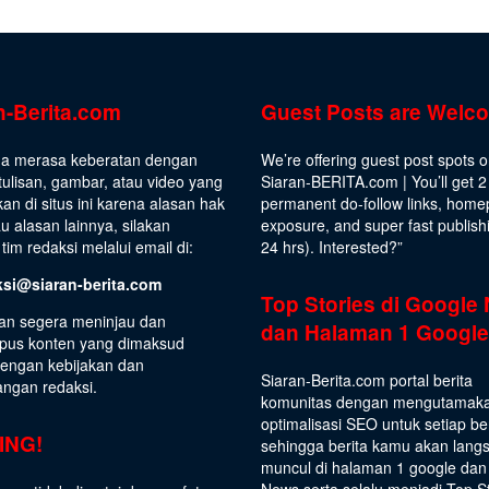
n-Berita.com
Guest Posts are Welc
da merasa keberatan dengan
We’re offering guest post spots 
ulisan, gambar, atau video yang
Siaran-BERITA.com | You’ll get 2
kan di situs ini karena alasan hak
permanent do-follow links, hom
au alasan lainnya, silakan
exposure, and super fast publish
tim redaksi melalui email di:
24 hrs).
Interested
?”
ksi@siaran-berita.com
Top Stories di Google
an segera meninjau dan
dan Halaman 1 Google
us konten yang dimaksud
dengan kebijakan dan
Siaran-Berita.com portal berita
angan redaksi.
komunitas dengan mengutamak
optimalisasi SEO untuk setiap be
ING!
sehingga berita kamu akan lang
muncul di halaman 1 google dan
News serta selalu menjadi Top S