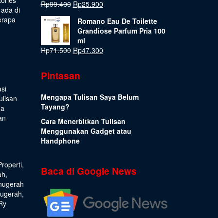
Rp
99.400
Rp
25.900
 ada di
erapa
Romano Eau De Toilette
Grandiose Parfum Pria 100
ml
Rp
71.500
Rp
47.300
Pintasan
si
Mengapa Tulisan Saya Belum
ulisan
Tayang?
ua
an
Cara Menerbitkan Tulisan
Menggunakan Gadget atau
Handphone
Properti
,
Baca di Google News
ah
,
nugerah
nugerah
,
Ry