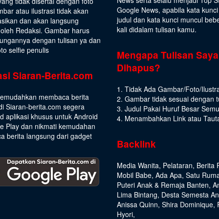
yang tidak disertai dengan foto
Google News, apabila kata kunci
bar atau ilustrasi tidak akan
judul dan kata kunci muncul beb
asikan dan akan langsung
kali didalam tulisan kamu.
 oleh Redaksi. Gambar harus
ungannya dengan tulisan ya dan
to selfie penulis
Mengapa Tulisan Saya
Dihapus?
asi Siaran-Berita.com
1. Tidak Ada Gambar/Foto/Ilustra
emudahkan membaca berita
2. Gambar tidak sesuai dengan t
di Siaran-berita.com segera
3. Judul Pakai Huruf Besar Sem
 aplikasi khusus untuk Android
4. Menambahkan Link atau Taut
le Play dan nikmati kemudahan
 berita langsung dari gadget
Backlink
Media Wanita
,
Pelataran
,
Berita 
Mobil Babe
,
Ada Apa
,
Satu Rum
Puteri Anak & Remaja Banten
,
A
Lima Bintang
,
Desta Semesta A
Anissa Quinn
,
Shira Dominique
,
Hyori
,