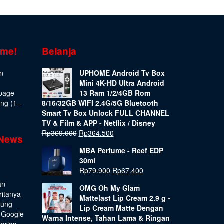
ome!
Belanja
on
UPHOME Android Tv Box
Mini 4K-HD Ultra Android
epage
13 Ram 1/2/4GB Rom
ing (1–
8/16/32GB WIFI 2.4G/5G Bluetooth
Smart Tv Box Unlock FULL CHANNEL
TV & Film & APP - Netflix / Disney
Rp
369.000
Rp
364.500
 News
MBA Perfume - Reef EDP
30ml
Rp
79.900
Rp
67.400
an
OMG Oh My Glam
ritanya
Mattelast Lip Cream 2.9 g -
sung
Lip Cream Matte Dengan
 Google
Warna Intense, Tahan Lama & Ringan
tories