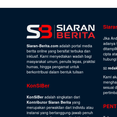
Siara
Jika An
adanya t
Siaran-Berita.com
adalah portal media
ditampil
berita online yang bersifat terbuka dan
cipta at
inklusif. Kami menyediakan wadah bagi
hubungi 
masyarakat umum, penulis lepas, praktisi
humas, hingga pengamat untuk
📧
reda
berkontribusi dalam bentuk tulisan
Kami ak
menghap
KonSiBer
sesuai 
pertimb
KonSiBer
adalah singkatan dari
Kontributor Siaran Berita
yang
PENT
merupakan perwakilan dari individu atau
instansi yang bertanggung-jawab penuh