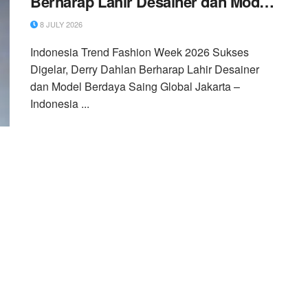
Berharap Lahir Desainer dan Model
Berdaya Saing Global
8 JULY 2026
Indonesia Trend Fashion Week 2026 Sukses
Digelar, Derry Dahlan Berharap Lahir Desainer
dan Model Berdaya Saing Global Jakarta –
Indonesia ...