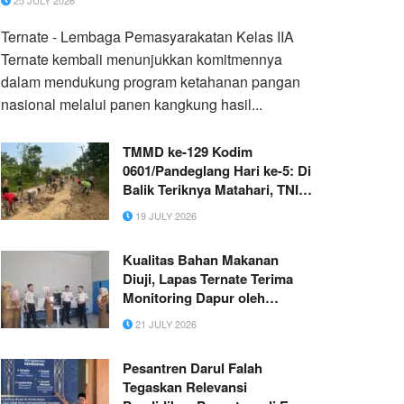
25 JULY 2026
Ternate - Lembaga Pemasyarakatan Kelas IIA
Ternate kembali menunjukkan komitmennya
dalam mendukung program ketahanan pangan
nasional melalui panen kangkung hasil...
TMMD ke-129 Kodim
0601/Pandeglang Hari ke-5: Di
Balik Teriknya Matahari, TNI
dan Warga Bahu Membahu
19 JULY 2026
Demi Desa
Kualitas Bahan Makanan
Diuji, Lapas Ternate Terima
Monitoring Dapur oleh
Pemprov Maluku Utara
21 JULY 2026
Pesantren Darul Falah
Tegaskan Relevansi