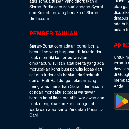
Tulisan 
atas semua tulisan yang diterbitkan di
atau gam
Siaran-Berita.com sesuai dengan
Syarat
dipublik
dan Ketentuan
yang berlaku di Siaran-
dihapus
Berita.com
ada hub
bukan fo
PEMBERITAHUAN
Aplik
Siaran-Berita.com adalah portal berita
komunitas yang berpusat di Jakarta dan
Untuk m
tidak memiliki kantor perwakilan
terbaru 
dimanapun. Tulisan atau berita yang ada
download
merupakan kontribusi penulis lepas dari
di Goog
seluruh Indonesia bahkan dari seluruh
membaca
dunia. Hati-Hati dengan oknum yang
Anda
meng-atas-nama-kan Siaran-Berita.com
dengan mengaku sebagai wartawan,
karena kami tidak memiliki wartawan dan
tidak mengeluarkan kartu pengenal
wartawan atau Kartu Pers atau Press ID
Card.