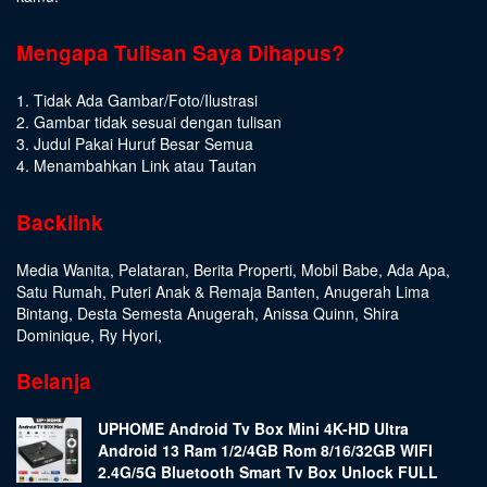
Mengapa Tulisan Saya Dihapus?
1. Tidak Ada Gambar/Foto/Ilustrasi
2. Gambar tidak sesuai dengan tulisan
3. Judul Pakai Huruf Besar Semua
4. Menambahkan Link atau Tautan
Backlink
Media Wanita
,
Pelataran
,
Berita Properti
,
Mobil Babe
,
Ada Apa
,
Satu Rumah
,
Puteri Anak & Remaja Banten
,
Anugerah Lima
Bintang
,
Desta Semesta Anugerah
,
Anissa Quinn
,
Shira
Dominique
,
Ry Hyori
,
Belanja
UPHOME Android Tv Box Mini 4K-HD Ultra
Android 13 Ram 1/2/4GB Rom 8/16/32GB WIFI
2.4G/5G Bluetooth Smart Tv Box Unlock FULL