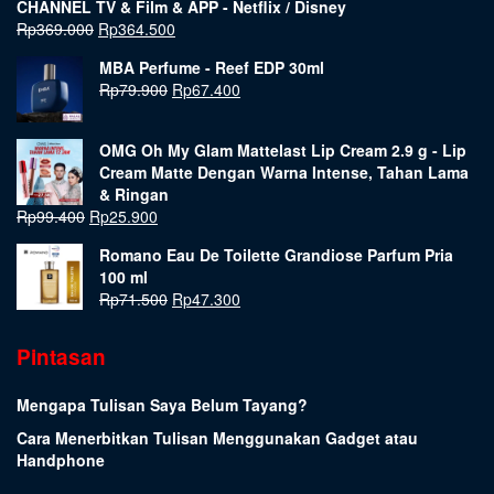
CHANNEL TV & Film & APP - Netflix / Disney
Rp
369.000
Rp
364.500
MBA Perfume - Reef EDP 30ml
Rp
79.900
Rp
67.400
OMG Oh My Glam Mattelast Lip Cream 2.9 g - Lip
Cream Matte Dengan Warna Intense, Tahan Lama
& Ringan
Rp
99.400
Rp
25.900
Romano Eau De Toilette Grandiose Parfum Pria
100 ml
Rp
71.500
Rp
47.300
Pintasan
Mengapa Tulisan Saya Belum Tayang?
Cara Menerbitkan Tulisan Menggunakan Gadget atau
Handphone