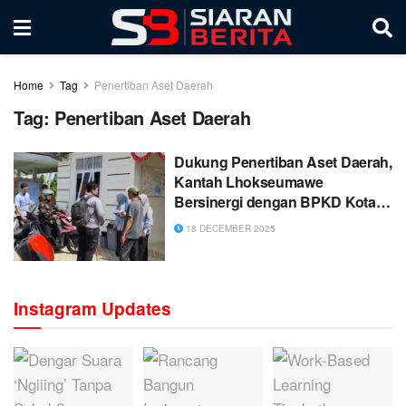
Home
Tag
Penertiban Aset Daerah
Tag:
Penertiban Aset Daerah
Dukung Penertiban Aset Daerah,
Kantah Lhokseumawe
Bersinergi dengan BPKD Kota
Lhokseumawe
18 DECEMBER 2025
Instagram Updates