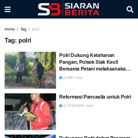
Home
Tag
polri
Tag:
polri
Polri Dukung Ketahanan
Pangan, Polsek Siak Kecil
Bersama Petani melaksanakan
pengukuran tanah yang akan
29 MAY 2026
ditanami Jagung di Sungai Siput
Reformasi Pancasila untuk Polri
22 FEBRUARY 2026
Dukungan Polri dalam Program