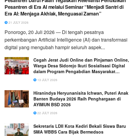
Pesantren Darul Falah Tegaskan Relevansi Pendidikan
Pesantren di Era AI melalui Seminar “Menjadi Santri di
Era AI: Menjaga Akhlak, Menguasai Zaman”
21 JULY 2026
Ponorogo, 20 Juli 2026 — Di tengah pesatnya
perkembangan Artificial Intelligence (AI) dan transformasi
digital yang mengubah hampir seluruh aspek...
Cegah Jerat Judi Online dan Pinjaman Online,
Warga Desa Sidorejo Ikuti Sosialisasi Digital
dalam Program Pengabdian Masyarakat
Universitas 17 Agustus 1945 Surabaya
13 JULY 2026
Hiranindya Heryunanisita Ichwan, Puteri Anak
Banten Budaya 2026 Raih Penghargaan di
AYIMUN BSD 2026
22 JULY 2026
Sekretaris LDII Kota Kediri Bekali Siswa Baru
SMA WBBS Cara Bijak Bermedsos