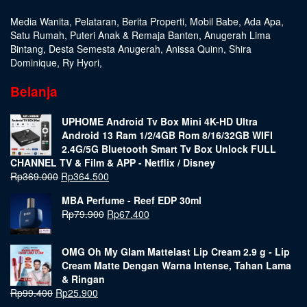
Media Wanita
,
Pelataran
,
Berita Properti
,
Mobil Babe
,
Ada Apa
,
Satu Rumah
,
Puteri Anak & Remaja Banten
,
Anugerah Lima
Bintang
,
Desta Semesta Anugerah
,
Anissa Quinn
,
Shira
Dominique
,
Ry Hyori
,
Belanja
UPHOME Android Tv Box Mini 4K-HD Ultra
Android 13 Ram 1/2/4GB Rom 8/16/32GB WIFI
2.4G/5G Bluetooth Smart Tv Box Unlock FULL
CHANNEL TV & Film & APP - Netflix / Disney
Rp
369.000
Rp
364.500
MBA Perfume - Reef EDP 30ml
Rp
79.900
Rp
67.400
OMG Oh My Glam Mattelast Lip Cream 2.9 g - Lip
Cream Matte Dengan Warna Intense, Tahan Lama
& Ringan
Rp
99.400
Rp
25.900