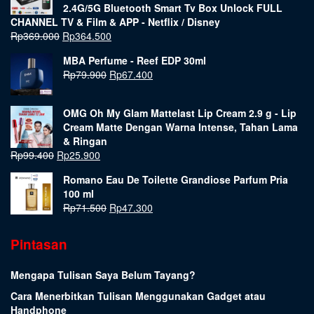
2.4G/5G Bluetooth Smart Tv Box Unlock FULL
CHANNEL TV & Film & APP - Netflix / Disney
Rp
369.000
Rp
364.500
MBA Perfume - Reef EDP 30ml
Rp
79.900
Rp
67.400
OMG Oh My Glam Mattelast Lip Cream 2.9 g - Lip
Cream Matte Dengan Warna Intense, Tahan Lama
& Ringan
Rp
99.400
Rp
25.900
Romano Eau De Toilette Grandiose Parfum Pria
100 ml
Rp
71.500
Rp
47.300
Pintasan
Mengapa Tulisan Saya Belum Tayang?
Cara Menerbitkan Tulisan Menggunakan Gadget atau
Handphone