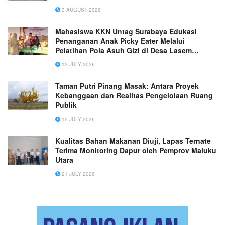
Dorong Pengelolaan Limbah Organik dan
3 AUGUST 2026
Penghijauan di 14 Dusun Desa Ubung, Kec.
Jonggat, Kabupaten Lombok Tengah
Mahasiswa KKN Untag Surabaya Edukasi
Penanganan Anak Picky Eater Melalui
Pelatihan Pola Asuh Gizi di Desa Lasem
Kecamatan Sidayu Kab Gresik
12 JULY 2026
Taman Putri Pinang Masak: Antara Proyek
Kebanggaan dan Realitas Pengelolaan Ruang
Publik
15 JULY 2026
Kualitas Bahan Makanan Diuji, Lapas Ternate
Terima Monitoring Dapur oleh Pemprov Maluku
Utara
21 JULY 2026