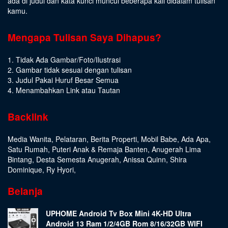
ada di judul dan kata kunci muncul beberapa kali didalam tulisan
kamu.
Mengapa Tulisan Saya Dihapus?
1. Tidak Ada Gambar/Foto/Ilustrasi
2. Gambar tidak sesuai dengan tulisan
3. Judul Pakai Huruf Besar Semua
4. Menambahkan Link atau Tautan
Backlink
Media Wanita
,
Pelataran
,
Berita Properti
,
Mobil Babe
,
Ada Apa
,
Satu Rumah
,
Puteri Anak & Remaja Banten
,
Anugerah Lima
Bintang
,
Desta Semesta Anugerah
,
Anissa Quinn
,
Shira
Dominique
,
Ry Hyori
,
Belanja
UPHOME Android Tv Box Mini 4K-HD Ultra
Android 13 Ram 1/2/4GB Rom 8/16/32GB WIFI