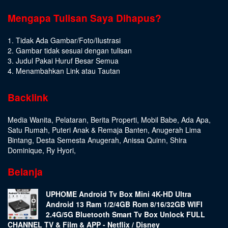
Mengapa Tulisan Saya Dihapus?
1. Tidak Ada Gambar/Foto/Ilustrasi
2. Gambar tidak sesuai dengan tulisan
3. Judul Pakai Huruf Besar Semua
4. Menambahkan Link atau Tautan
Backlink
Media Wanita
,
Pelataran
,
Berita Properti
,
Mobil Babe
,
Ada Apa
,
Satu Rumah
,
Puteri Anak & Remaja Banten
,
Anugerah Lima
Bintang
,
Desta Semesta Anugerah
,
Anissa Quinn
,
Shira
Dominique
,
Ry Hyori
,
Belanja
UPHOME Android Tv Box Mini 4K-HD Ultra
Android 13 Ram 1/2/4GB Rom 8/16/32GB WIFI
2.4G/5G Bluetooth Smart Tv Box Unlock FULL
CHANNEL TV & Film & APP - Netflix / Disney