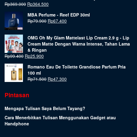
Rp
369.000
Rp
364.500
MBA Perfume - Reef EDP 30ml
Rp
79.900
Rp
67.400
OMG Oh My Glam Mattelast Lip Cream 2.9 g - Lip
Cream Matte Dengan Warna Intense, Tahan Lama
& Ringan
Rp
99.400
Rp
25.900
Romano Eau De Toilette Grandiose Parfum Pria
100 ml
Rp
71.500
Rp
47.300
Pintasan
Mengapa Tulisan Saya Belum Tayang?
Cara Menerbitkan Tulisan Menggunakan Gadget atau
Handphone