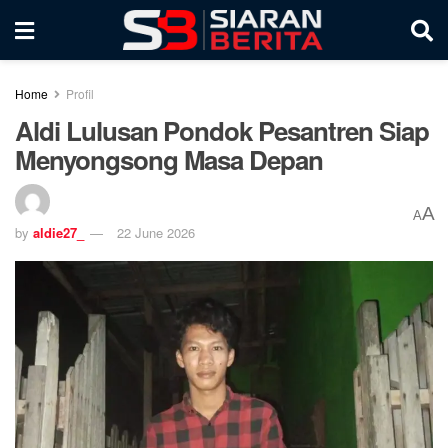
Home
Profil
Aldi Lulusan Pondok Pesantren Siap
Menyongsong Masa Depan
A
A
by
aldie27_
22 June 2026