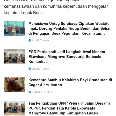
kemahasiswaan dan komunitas kepemudaan menggelar
kegiatan Lapak Baca...
Mahasiswa Untag Surabaya Ciptakan Wastafel
Injak, Dorong Perilaku Hidup Bersih dan Sehat
di Pengajian Desa Pegundan, Kecamatan
Bungah Kabupaten Gresik
13 JULY 2026
FGD Partisipatif Jadi Langkah Awal Menata
Ekowisata Mangrove Banyuurip Berbasis
Komunitas
22 JULY 2026
Kemenhut Sambut Kelahiran Bayi Orangutan di
Cagar Alam Jantho
2 AUGUST 2026
Tim Pengabdian UPN “Veteran” Jatim Bersama
PUPUK Perkuat Tata Kelola Ekowisata
Mangrove Banyuurip Kabupaten Gresik