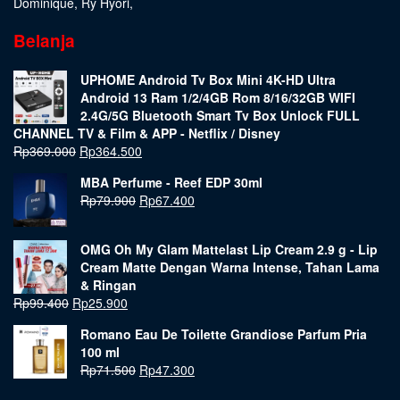
Dominique
,
Ry Hyori
,
Belanja
UPHOME Android Tv Box Mini 4K-HD Ultra
Android 13 Ram 1/2/4GB Rom 8/16/32GB WIFI
2.4G/5G Bluetooth Smart Tv Box Unlock FULL
CHANNEL TV & Film & APP - Netflix / Disney
Rp
369.000
Rp
364.500
MBA Perfume - Reef EDP 30ml
Rp
79.900
Rp
67.400
OMG Oh My Glam Mattelast Lip Cream 2.9 g - Lip
Cream Matte Dengan Warna Intense, Tahan Lama
& Ringan
Rp
99.400
Rp
25.900
Romano Eau De Toilette Grandiose Parfum Pria
100 ml
Rp
71.500
Rp
47.300