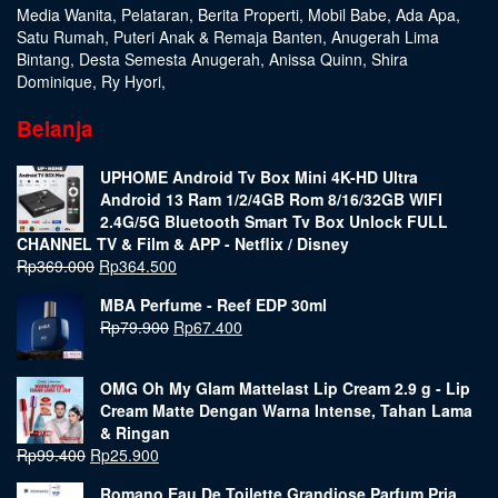
Media Wanita
,
Pelataran
,
Berita Properti
,
Mobil Babe
,
Ada Apa
,
Satu Rumah
,
Puteri Anak & Remaja Banten
,
Anugerah Lima
Bintang
,
Desta Semesta Anugerah
,
Anissa Quinn
,
Shira
Dominique
,
Ry Hyori
,
Belanja
UPHOME Android Tv Box Mini 4K-HD Ultra
Android 13 Ram 1/2/4GB Rom 8/16/32GB WIFI
2.4G/5G Bluetooth Smart Tv Box Unlock FULL
CHANNEL TV & Film & APP - Netflix / Disney
Rp
369.000
Rp
364.500
MBA Perfume - Reef EDP 30ml
Rp
79.900
Rp
67.400
OMG Oh My Glam Mattelast Lip Cream 2.9 g - Lip
Cream Matte Dengan Warna Intense, Tahan Lama
& Ringan
Rp
99.400
Rp
25.900
Romano Eau De Toilette Grandiose Parfum Pria