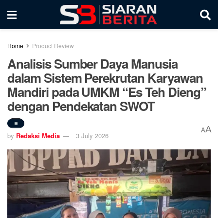
Home
Product Review
Analisis Sumber Daya Manusia
dalam Sistem Perekrutan Karyawan
Mandiri pada UMKM “Es Teh Dieng”
dengan Pendekatan SWOT
A
A
by
Redaksi Media
3 July 2026