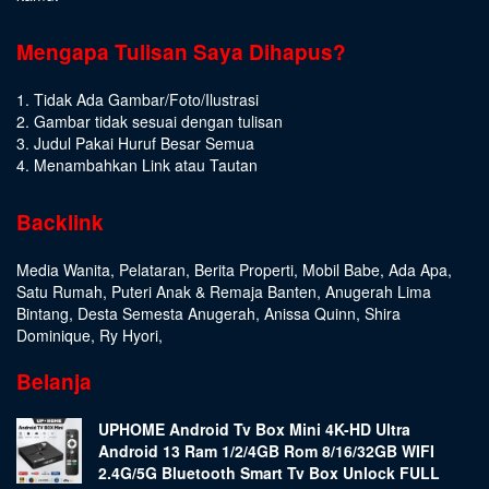
Mengapa Tulisan Saya Dihapus?
1. Tidak Ada Gambar/Foto/Ilustrasi
2. Gambar tidak sesuai dengan tulisan
3. Judul Pakai Huruf Besar Semua
4. Menambahkan Link atau Tautan
Backlink
Media Wanita
,
Pelataran
,
Berita Properti
,
Mobil Babe
,
Ada Apa
,
Satu Rumah
,
Puteri Anak & Remaja Banten
,
Anugerah Lima
Bintang
,
Desta Semesta Anugerah
,
Anissa Quinn
,
Shira
Dominique
,
Ry Hyori
,
Belanja
UPHOME Android Tv Box Mini 4K-HD Ultra
Android 13 Ram 1/2/4GB Rom 8/16/32GB WIFI
2.4G/5G Bluetooth Smart Tv Box Unlock FULL