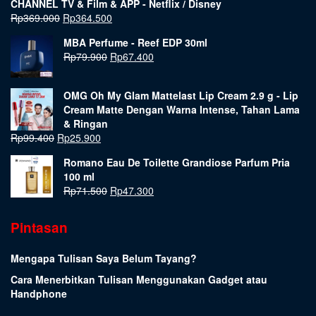
CHANNEL TV & Film & APP - Netflix / Disney
Rp
369.000
Rp
364.500
MBA Perfume - Reef EDP 30ml
Rp
79.900
Rp
67.400
OMG Oh My Glam Mattelast Lip Cream 2.9 g - Lip
Cream Matte Dengan Warna Intense, Tahan Lama
& Ringan
Rp
99.400
Rp
25.900
Romano Eau De Toilette Grandiose Parfum Pria
100 ml
Rp
71.500
Rp
47.300
Pintasan
Mengapa Tulisan Saya Belum Tayang?
Cara Menerbitkan Tulisan Menggunakan Gadget atau
Handphone