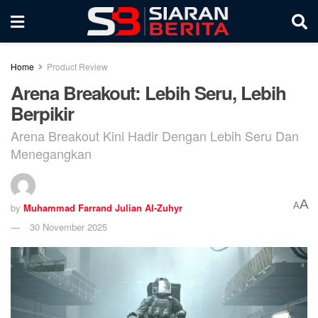
Home
Product Review
Arena Breakout: Lebih Seru, Lebih
Berpikir
Arena Breakout Kini Hadir Dengan Lebih Seru Dan
Menegangkan
A
A
by
Muhammad Farrand Julian Al-Zuhyr
30 November 2025