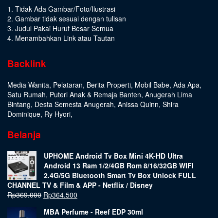
1. Tidak Ada Gambar/Foto/Ilustrasi
2. Gambar tidak sesuai dengan tulisan
3. Judul Pakai Huruf Besar Semua
4. Menambahkan Link atau Tautan
Backlink
Media Wanita
,
Pelataran
,
Berita Properti
,
Mobil Babe
,
Ada Apa
,
Satu Rumah
,
Puteri Anak & Remaja Banten
,
Anugerah Lima
Bintang
,
Desta Semesta Anugerah
,
Anissa Quinn
,
Shira
Dominique
,
Ry Hyori
,
Belanja
UPHOME Android Tv Box Mini 4K-HD Ultra
Android 13 Ram 1/2/4GB Rom 8/16/32GB WIFI
2.4G/5G Bluetooth Smart Tv Box Unlock FULL
CHANNEL TV & Film & APP - Netflix / Disney
Rp
369.000
Rp
364.500
MBA Perfume - Reef EDP 30ml