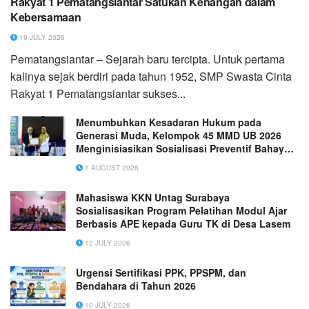
Rakyat 1 Pematangsiantar Satukan Kenangan dalam
Kebersamaan
19 JULY 2026
Pematangsiantar – Sejarah baru tercipta. Untuk pertama
kalinya sejak berdiri pada tahun 1952, SMP Swasta Cinta
Rakyat 1 Pematangsiantar sukses...
Menumbuhkan Kesadaran Hukum pada
Generasi Muda, Kelompok 45 MMD UB 2026
Menginisiasikan Sosialisasi Preventif Bahaya
Judi Online di SD Negeri Jeblogan 3 Paron
1 AUGUST 2026
Mahasiswa KKN Untag Surabaya
Sosialisasikan Program Pelatihan Modul Ajar
Berbasis APE kepada Guru TK di Desa Lasem
12 JULY 2026
Urgensi Sertifikasi PPK, PPSPM, dan
Bendahara di Tahun 2026
10 JULY 2026