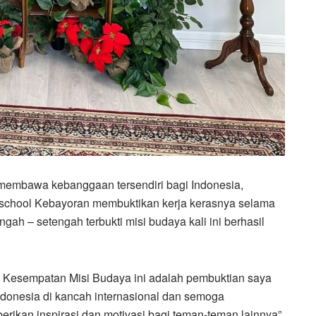
i membawa kebanggaan tersendiri bagi Indonesia,
chool Kebayoran membuktikan kerja kerasnya selama
gah – setengah terbukti misi budaya kali ini berhasil
Kesempatan Misi Budaya ini adalah pembuktian saya
onesia di kancah internasional dan semoga
erikan inspirasi dan motivasi bagi teman-teman lainnya”.