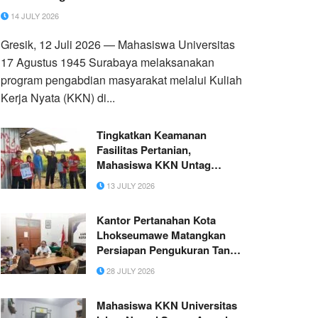
14 JULY 2026
Gresik, 12 Juli 2026 — Mahasiswa Universitas
17 Agustus 1945 Surabaya melaksanakan
program pengabdian masyarakat melalui Kuliah
Kerja Nyata (KKN) di...
Tingkatkan Keamanan
Fasilitas Pertanian,
Mahasiswa KKN Untag
Surabaya Pasang Penerangan
13 JULY 2026
Solar Panel di Desa Raci
Kulon
Kantor Pertanahan Kota
Lhokseumawe Matangkan
Persiapan Pengukuran Tanah
untuk Pembangunan Jalan
28 JULY 2026
Lingkar
Mahasiswa KKN Universitas