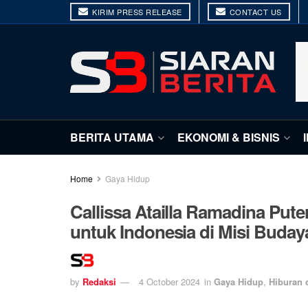
KIRIM PRESS RELEASE
CONTACT US
BERITA UTAMA
EKONOMI & BISNIS
Home
Gaya Hidup
Callissa Atailla Ramadina Put
untuk Indonesia di Misi Buday
by
Redaksi
4 October 2024
in
Gaya Hidup
,
Hiburan 