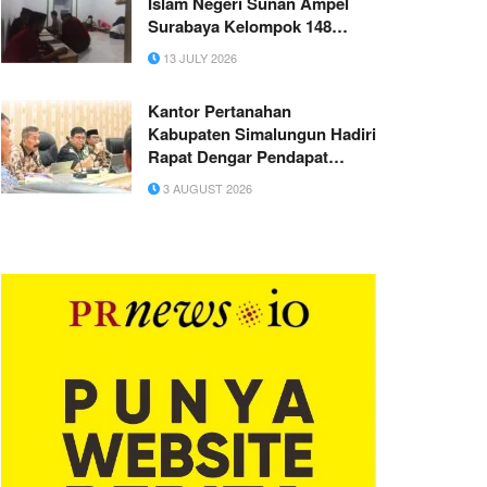
Islam Negeri Sunan Ampel
Surabaya Kelompok 148
Mendampingi Pembelajaran
13 JULY 2026
TPQ di Desa Wonorejo
Kantor Pertanahan
Kabupaten Simalungun Hadiri
Rapat Dengar Pendapat
Umum Pembahasan Gugus
3 AUGUST 2026
Tugas Reforma Agraria Tahun
2026