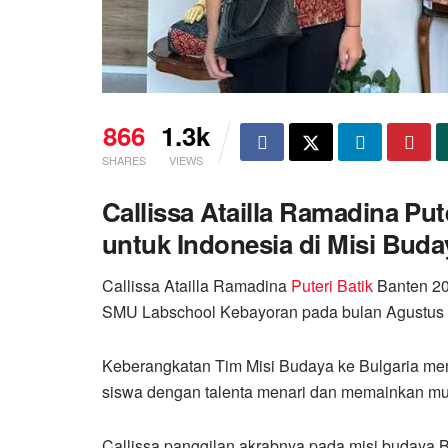
866
1.3k
SHARES
VIEWS
Callissa Atailla Ramadina Pu
untuk Indonesia di Misi Buda
Callissa Atailla Ramadina
Puteri Batik
Banten 202
SMU Labschool Kebayoran pada bulan Agustus l
Keberangkatan Tim Misi Budaya ke Bulgaria me
siswa dengan talenta menari dan memainkan mu
Callissa panggilan akrabnya pada misi budaya