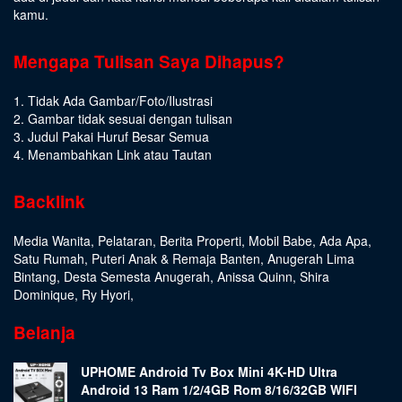
kamu.
Mengapa Tulisan Saya Dihapus?
1. Tidak Ada Gambar/Foto/Ilustrasi
2. Gambar tidak sesuai dengan tulisan
3. Judul Pakai Huruf Besar Semua
4. Menambahkan Link atau Tautan
Backlink
Media Wanita
,
Pelataran
,
Berita Properti
,
Mobil Babe
,
Ada Apa
,
Satu Rumah
,
Puteri Anak & Remaja Banten
,
Anugerah Lima
Bintang
,
Desta Semesta Anugerah
,
Anissa Quinn
,
Shira
Dominique
,
Ry Hyori
,
Belanja
UPHOME Android Tv Box Mini 4K-HD Ultra
Android 13 Ram 1/2/4GB Rom 8/16/32GB WIFI