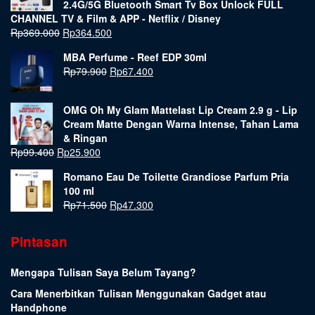
2.4G/5G Bluetooth Smart Tv Box Unlock FULL
CHANNEL TV & Film & APP - Netflix / Disney
Rp
369.000
Rp
364.500
MBA Perfume - Reef EDP 30ml
Rp
79.900
Rp
67.400
OMG Oh My Glam Mattelast Lip Cream 2.9 g - Lip
Cream Matte Dengan Warna Intense, Tahan Lama
& Ringan
Rp
99.400
Rp
25.900
Romano Eau De Toilette Grandiose Parfum Pria
100 ml
Rp
71.500
Rp
47.300
Pintasan
Mengapa Tulisan Saya Belum Tayang?
Cara Menerbitkan Tulisan Menggunakan Gadget atau
Handphone