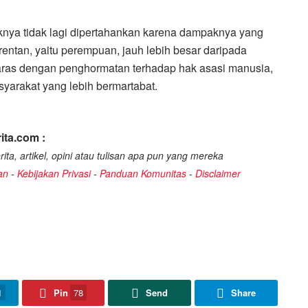
knya tidak lagi dipertahankan karena dampaknya yang
entan, yaitu perempuan, jauh lebih besar daripada
laras dengan penghormatan terhadap hak asasi manusia,
yarakat yang lebih bermartabat.
ita.com :
ita, artikel, opini atau tulisan apa pun yang mereka
an
-
Kebijakan Privasi
-
Panduan Komunitas
-
Disclaimer
1
Pin
78
Send
Share