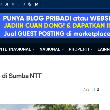
INTERNASIONAL
NASIONAL
PROPERTI
LAIN
) di Sumba NTT
0
A
A