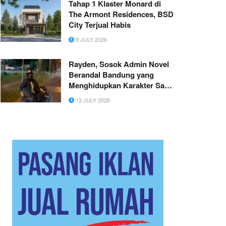
Tahap 1 Klaster Monard di
Pendidikan
The Armont Residences, BSD
City Terjual Habis
9 JULY 2026
Rayden, Sosok Admin Novel
Berandal Bandung yang
Menghidupkan Karakter Saka
Aribi
13 JULY 2026