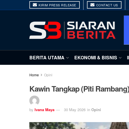
KIRIM PRESS RELEASE
CONTACT US
BERITA UTAMA
EKONOMI & BISNIS
Home
Opini
Kawin Tangkap (Piti Rambang
by
Ivana Maya
30 May 2026
in
Opini