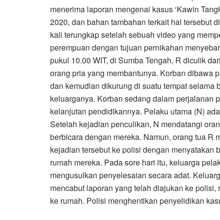
menerima laporan mengenai kasus ‘Kawin Tangk
2020, dan bahan tambahan terkait hal tersebut d
kali terungkap setelah sebuah video yang memp
perempuan dengan tujuan pernikahan menyebar m
pukul 10.00 WIT, di Sumba Tengah, R diculik da
orang pria yang membantunya. Korban dibawa pa
dan kemudian dikurung di suatu tempat selama 
keluarganya. Korban sedang dalam perjalanan p
kelanjutan pendidikannya. Pelaku utama (N) ada
Setelah kejadian penculikan, N mendatangi or
berbicara dengan mereka. Namun, orang tua R m
kejadian tersebut ke polisi dengan menyataka
rumah mereka. Pada sore hari itu, keluarga pe
mengusulkan penyelesaian secara adat. Keluarg
mencabut laporan yang telah diajukan ke polis
ke rumah. Polisi menghentikan penyelidikan kas