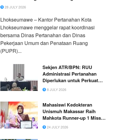
28 JULY 2026
Lhokseumawe – Kantor Pertanahan Kota
Lhokseumawe menggelar rapat koordinasi
bersama Dinas Pertanahan dan Dinas
Pekerjaan Umum dan Penataan Ruang
(PUPR)...
Sekjen ATR/BPN: RUU
Administrasi Pertanahan
Diperlukan untuk Perkuat
Tata Kelola Pertanahan
8 JULY 2026
Nasional
Mahasiswi Kedokteran
Unismuh Makassar Raih
Mahkota Runner-up 1 Miss
Hijab Sulsel 2026, Herfika
24 JULY 2026
Hadir Dengan Advokasi Nyata
di Bidang Kesehatan &