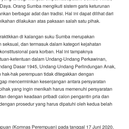
aya. Orang Sumba mengikuti sistem garis keturunan
kan berbagai adat dan tradisi. Hal ini dapat dilihat dari
nikahan dilakukan atas paksaan salah satu pihak.
ipraktikkan di kalangan suku Sumba merupakan
 seksual, dan termasuk dalam kategori kejahatan
nstitusional para korban. Hal ini tampaknya
entuan-ketentuan dalam Undang-Undang Perkawinan,
dang Dasar 1945, Undang-Undang Perlindungan Anak,
n hak-hak perempuan tidak ditegakkan dengan
ggap mencerminkan kesenjangan antara persyaratan
ara pihak yang ingin menikah harus memenuhi persyaratan
aitan dengan keadaan pribadi calon pengantin pria dan
 dengan prosedur yang harus dipatuhi oleh kedua belah
mpuan (Komnas Perempuan) pada tanggal 17 Juni 2020,