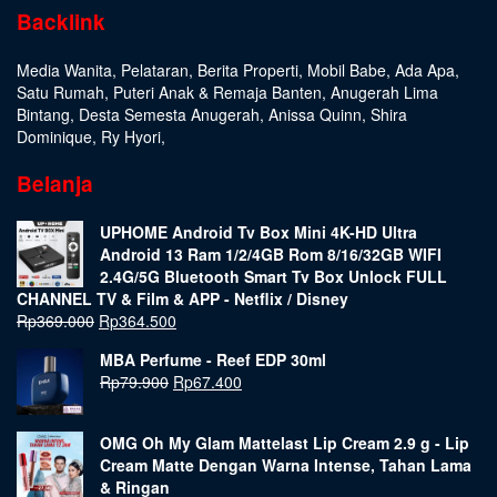
Backlink
Media Wanita
,
Pelataran
,
Berita Properti
,
Mobil Babe
,
Ada Apa
,
Satu Rumah
,
Puteri Anak & Remaja Banten
,
Anugerah Lima
Bintang
,
Desta Semesta Anugerah
,
Anissa Quinn
,
Shira
Dominique
,
Ry Hyori
,
Belanja
UPHOME Android Tv Box Mini 4K-HD Ultra
Android 13 Ram 1/2/4GB Rom 8/16/32GB WIFI
2.4G/5G Bluetooth Smart Tv Box Unlock FULL
CHANNEL TV & Film & APP - Netflix / Disney
Rp
369.000
Rp
364.500
MBA Perfume - Reef EDP 30ml
Rp
79.900
Rp
67.400
OMG Oh My Glam Mattelast Lip Cream 2.9 g - Lip
Cream Matte Dengan Warna Intense, Tahan Lama
& Ringan