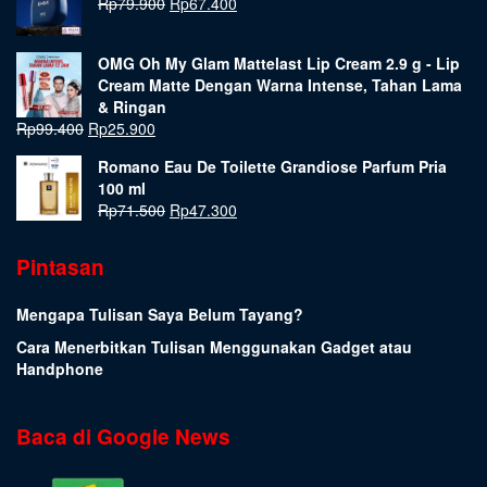
Rp
79.900
Rp
67.400
OMG Oh My Glam Mattelast Lip Cream 2.9 g - Lip
Cream Matte Dengan Warna Intense, Tahan Lama
& Ringan
Rp
99.400
Rp
25.900
Romano Eau De Toilette Grandiose Parfum Pria
100 ml
Rp
71.500
Rp
47.300
Pintasan
Mengapa Tulisan Saya Belum Tayang?
Cara Menerbitkan Tulisan Menggunakan Gadget atau
Handphone
Baca di Google News