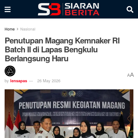
Home
Nasional
Penutupan Magang Kemnaker RI
Batch II di Lapas Bengkulu
Berlangsung Haru
A
A
by
lensapas
26 May 2026