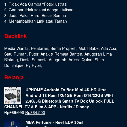
1. Tidak Ada Gambar/Foto/Ilustrasi
2. Gambar tidak sesuai dengan tulisan
3. Judul Pakai Huruf Besar Semua
4. Menambahkan Link atau Tautan
Backlink
Media Wanita
,
Pelataran
,
Berita Properti
,
Mobil Babe
,
Ada Apa
,
Satu Rumah
,
Puteri Anak & Remaja Banten
,
Anugerah Lima
Bintang
,
Desta Semesta Anugerah
,
Anissa Quinn
,
Shira
Dominique
,
Ry Hyori
,
Belanja
UPHOME Android Tv Box Mini 4K-HD Ultra
Android 13 Ram 1/2/4GB Rom 8/16/32GB WIFI
2.4G/5G Bluetooth Smart Tv Box Unlock FULL
CHANNEL TV & Film & APP - Netflix / Disney
Rp
369.000
Rp
364.500
MBA Perfume - Reef EDP 30ml