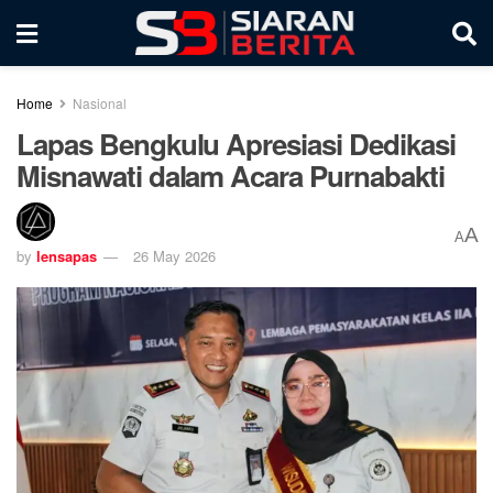
Home
Nasional
Lapas Bengkulu Apresiasi Dedikasi
Misnawati dalam Acara Purnabakti
A
A
by
lensapas
26 May 2026