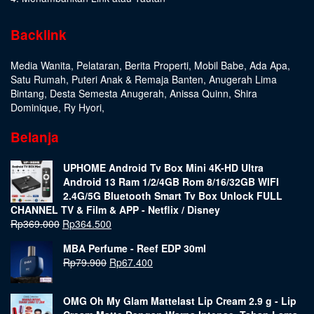
Backlink
Media Wanita
,
Pelataran
,
Berita Properti
,
Mobil Babe
,
Ada Apa
,
Satu Rumah
,
Puteri Anak & Remaja Banten
,
Anugerah Lima
Bintang
,
Desta Semesta Anugerah
,
Anissa Quinn
,
Shira
Dominique
,
Ry Hyori
,
Belanja
UPHOME Android Tv Box Mini 4K-HD Ultra
Android 13 Ram 1/2/4GB Rom 8/16/32GB WIFI
2.4G/5G Bluetooth Smart Tv Box Unlock FULL
CHANNEL TV & Film & APP - Netflix / Disney
Rp
369.000
Rp
364.500
MBA Perfume - Reef EDP 30ml
Rp
79.900
Rp
67.400
OMG Oh My Glam Mattelast Lip Cream 2.9 g - Lip