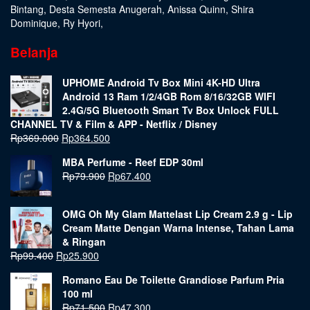
Bintang
,
Desta Semesta Anugerah
,
Anissa Quinn
,
Shira
Dominique
,
Ry Hyori
,
Belanja
UPHOME Android Tv Box Mini 4K-HD Ultra
Android 13 Ram 1/2/4GB Rom 8/16/32GB WIFI
2.4G/5G Bluetooth Smart Tv Box Unlock FULL
CHANNEL TV & Film & APP - Netflix / Disney
Rp
369.000
Rp
364.500
MBA Perfume - Reef EDP 30ml
Rp
79.900
Rp
67.400
OMG Oh My Glam Mattelast Lip Cream 2.9 g - Lip
Cream Matte Dengan Warna Intense, Tahan Lama
& Ringan
Rp
99.400
Rp
25.900
Romano Eau De Toilette Grandiose Parfum Pria
100 ml
Rp
71.500
Rp
47.300