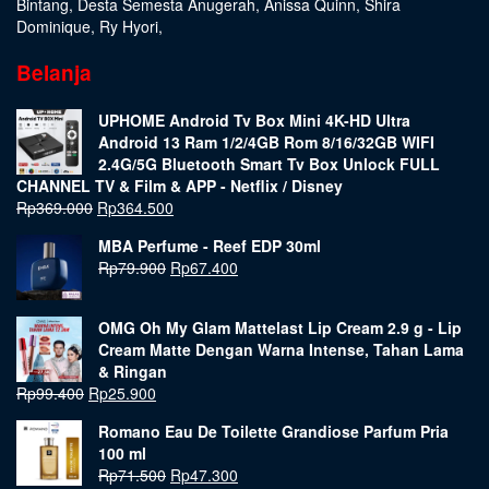
Bintang
,
Desta Semesta Anugerah
,
Anissa Quinn
,
Shira
Dominique
,
Ry Hyori
,
Belanja
UPHOME Android Tv Box Mini 4K-HD Ultra
Android 13 Ram 1/2/4GB Rom 8/16/32GB WIFI
2.4G/5G Bluetooth Smart Tv Box Unlock FULL
CHANNEL TV & Film & APP - Netflix / Disney
Rp
369.000
Rp
364.500
MBA Perfume - Reef EDP 30ml
Rp
79.900
Rp
67.400
OMG Oh My Glam Mattelast Lip Cream 2.9 g - Lip
Cream Matte Dengan Warna Intense, Tahan Lama
& Ringan
Rp
99.400
Rp
25.900
Romano Eau De Toilette Grandiose Parfum Pria
100 ml
Rp
71.500
Rp
47.300