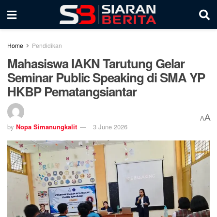
Home
Pendidikan
Mahasiswa IAKN Tarutung Gelar
Seminar Public Speaking di SMA YP
HKBP Pematangsiantar
A
A
by
Nopa Simanungkalit
3 June 2026