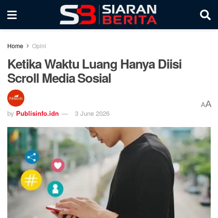
Home
Opini
Ketika Waktu Luang Hanya Diisi
Scroll Media Sosial
A
A
by
Publisinfo.idn
3 June 2026