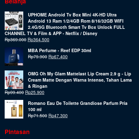
Belanja
UPHOME Android Tv Box Mini 4K-HD Ultra
Android 13 Ram 1/2/4GB Rom 8/16/32GB WIFI
2.4G/5G Bluetooth Smart Tv Box Unlock FULL
CHANNEL TV & Film & APP - Netflix / Disney
Rp
369.000
Rp
364.500
MBA Perfume - Reef EDP 30ml
Rp
79.900
Rp
67.400
OMG Oh My Glam Mattelast Lip Cream 2.9 g - Lip
Cream Matte Dengan Warna Intense, Tahan Lama
& Ringan
Rp
99.400
Rp
25.900
Romano Eau De Toilette Grandiose Parfum Pria
100 ml
Rp
71.500
Rp
47.300
Pintasan