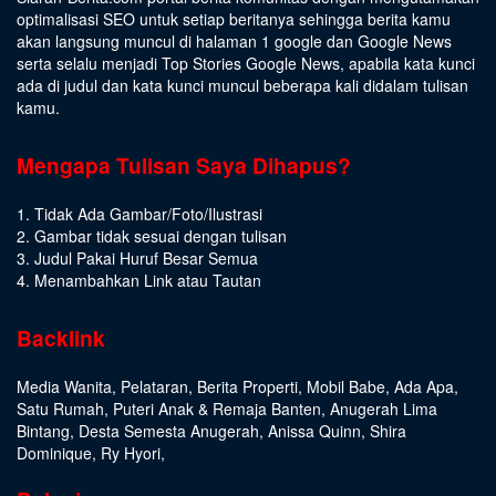
optimalisasi SEO untuk setiap beritanya sehingga berita kamu
akan langsung muncul di halaman 1 google dan Google News
serta selalu menjadi Top Stories Google News, apabila kata kunci
ada di judul dan kata kunci muncul beberapa kali didalam tulisan
kamu.
Mengapa Tulisan Saya Dihapus?
1. Tidak Ada Gambar/Foto/Ilustrasi
2. Gambar tidak sesuai dengan tulisan
3. Judul Pakai Huruf Besar Semua
4. Menambahkan Link atau Tautan
Backlink
Media Wanita
,
Pelataran
,
Berita Properti
,
Mobil Babe
,
Ada Apa
,
Satu Rumah
,
Puteri Anak & Remaja Banten
,
Anugerah Lima
Bintang
,
Desta Semesta Anugerah
,
Anissa Quinn
,
Shira
Dominique
,
Ry Hyori
,