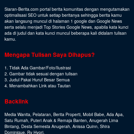
Siaran-Berita.com portal berita komunitas dengan mengutamakan
optimalisasi SEO untuk setiap beritanya sehingga berita kamu
akan langsung muncul di halaman 1 google dan Google News
serta selalu menjadi Top Stories Google News, apabila kata kunci
ada di judul dan kata kunci muncul beberapa kali didalam tulisan
kamu.
Mengapa Tulisan Saya Dihapus?
1. Tidak Ada Gambar/Foto/Ilustrasi
2. Gambar tidak sesuai dengan tulisan
3. Judul Pakai Huruf Besar Semua
4. Menambahkan Link atau Tautan
Backlink
Media Wanita
,
Pelataran
,
Berita Properti
,
Mobil Babe
,
Ada Apa
,
Satu Rumah
,
Puteri Anak & Remaja Banten
,
Anugerah Lima
Bintang
,
Desta Semesta Anugerah
,
Anissa Quinn
,
Shira
Dominique
,
Ry Hyori
,