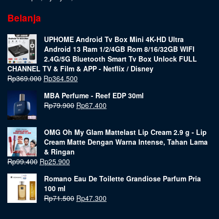
Belanja
UPHOME Android Tv Box Mini 4K-HD Ultra
Android 13 Ram 1/2/4GB Rom 8/16/32GB WIFI
2.4G/5G Bluetooth Smart Tv Box Unlock FULL
CHANNEL TV & Film & APP - Netflix / Disney
Rp
369.000
Rp
364.500
MBA Perfume - Reef EDP 30ml
Rp
79.900
Rp
67.400
OMG Oh My Glam Mattelast Lip Cream 2.9 g - Lip
Cream Matte Dengan Warna Intense, Tahan Lama
& Ringan
Rp
99.400
Rp
25.900
Romano Eau De Toilette Grandiose Parfum Pria
100 ml
Rp
71.500
Rp
47.300