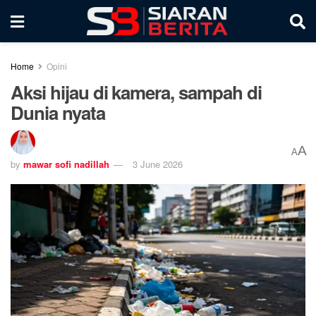
Home
Opini
Aksi hijau di kamera, sampah di
Dunia nyata
A
A
by
mawar sofi nadillah
3 June 2026