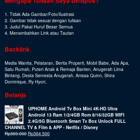
Mengapa Tulisan Saya Dihapus?
1. Tidak Ada Gambar/Foto/Ilustrasi
2. Gambar tidak sesuai dengan tulisan
3. Judul Pakai Huruf Besar Semua
4. Menambahkan Link atau Tautan
Backlink
Media Wanita
,
Pelataran
,
Berita Properti
,
Mobil Babe
,
Ada Apa
,
Satu Rumah
,
Puteri Anak & Remaja Banten
,
Anugerah Lima
Bintang
,
Desta Semesta Anugerah
,
Anissa Quinn
,
Shira
Dominique
,
Ry Hyori
,
Belanja
UPHOME Android Tv Box Mini 4K-HD Ultra
Android 13 Ram 1/2/4GB Rom 8/16/32GB WIFI
2.4G/5G Bluetooth Smart Tv Box Unlock FULL
CHANNEL TV & Film & APP - Netflix / Disney
Rp
369.000
Rp
364.500