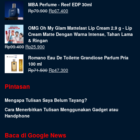
MBA Perfume - Reef EDP 30ml
Rp
79.900
Rp
67.400
OMG Oh My Glam Mattelast Lip Cream 2.9 g - Lip
Cream Matte Dengan Warna Intense, Tahan Lama
& Ringan
Rp
99.400
Rp
25.900
Romano Eau De Toilette Grandiose Parfum Pria
100 ml
Rp
71.500
Rp
47.300
Pintasan
Mengapa Tulisan Saya Belum Tayang?
Cara Menerbitkan Tulisan Menggunakan Gadget atau
Handphone
Baca di Google News