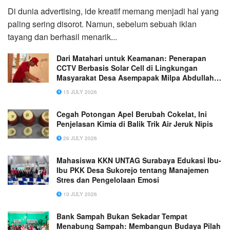
Di dunia advertising, ide kreatif memang menjadi hal yang
paling sering disorot. Namun, sebelum sebuah iklan
tayang dan berhasil menarik...
Dari Matahari untuk Keamanan: Penerapan
CCTV Berbasis Solar Cell di Lingkungan
Masyarakat Desa Asempapak Milpa Abdullah
Endik Mahasiswa Semester 6, Program Kuliah
15 JULY 2026
Kerja Nyata (KKN) R17 Asempapak
Cegah Potongan Apel Berubah Cokelat, Ini
Penjelasan Kimia di Balik Trik Air Jeruk Nipis
26 JULY 2026
Mahasiswa KKN UNTAG Surabaya Edukasi Ibu-
Ibu PKK Desa Sukorejo tentang Manajemen
Stres dan Pengelolaan Emosi
10 JULY 2026
Bank Sampah Bukan Sekadar Tempat
Menabung Sampah: Membangun Budaya Pilah