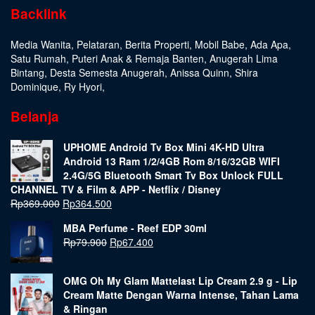
Backlink
Media Wanita
,
Pelataran
,
Berita Properti
,
Mobil Babe
,
Ada Apa
,
Satu Rumah
,
Puteri Anak & Remaja Banten
,
Anugerah Lima
Bintang
,
Desta Semesta Anugerah
,
Anissa Quinn
,
Shira
Dominique
,
Ry Hyori
,
Belanja
UPHOME Android Tv Box Mini 4K-HD Ultra
Android 13 Ram 1/2/4GB Rom 8/16/32GB WIFI
2.4G/5G Bluetooth Smart Tv Box Unlock FULL
CHANNEL TV & Film & APP - Netflix / Disney
Rp
369.000
Rp
364.500
MBA Perfume - Reef EDP 30ml
Rp
79.900
Rp
67.400
OMG Oh My Glam Mattelast Lip Cream 2.9 g - Lip
Cream Matte Dengan Warna Intense, Tahan Lama
& Ringan