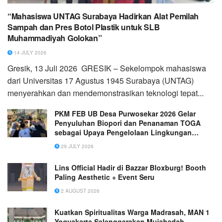
“Mahasiswa UNTAG Surabaya Hadirkan Alat Pemilah
Sampah dan Pres Botol Plastik untuk SLB
Muhammadiyah Golokan”
14 JULY 2026
Gresik, 13 Juli 2026 GRESIK – Sekelompok mahasiswa
dari Universitas 17 Agustus 1945 Surabaya (UNTAG)
menyerahkan dan mendemonstrasikan teknologi tepat...
PKM FEB UB Desa Purwosekar 2026 Gelar
Penyuluhan Biopori dan Penanaman TOGA
sebagai Upaya Pengelolaan Lingkungan
Berkelanjutan
29 JULY 2026
Lins Official Hadir di Bazzar Bloxburg! Booth
Paling Aesthetic + Event Seru
2 AUGUST 2026
Kuatkan Spiritualitas Warga Madrasah, MAN 1
Yogyakarta Selenggarakan Mujahadah