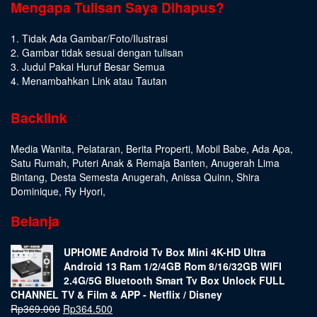
Mengapa Tulisan Saya Dihapus?
1. Tidak Ada Gambar/Foto/Ilustrasi
2. Gambar tidak sesuai dengan tulisan
3. Judul Pakai Huruf Besar Semua
4. Menambahkan Link atau Tautan
Backlink
Media Wanita
,
Pelataran
,
Berita Properti
,
Mobil Babe
,
Ada Apa
,
Satu Rumah
,
Puteri Anak & Remaja Banten
,
Anugerah Lima
Bintang
,
Desta Semesta Anugerah
,
Anissa Quinn
,
Shira
Dominique
,
Ry Hyori
,
Belanja
UPHOME Android Tv Box Mini 4K-HD Ultra
Android 13 Ram 1/2/4GB Rom 8/16/32GB WIFI
2.4G/5G Bluetooth Smart Tv Box Unlock FULL
CHANNEL TV & Film & APP - Netflix / Disney
Rp
369.000
Rp
364.500