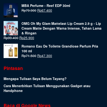
MBA Perfume - Reef EDP 30ml
Rp
79.900
Rp
67.400
OMG Oh My Glam Mattelast Lip Cream 2.9 g - Lip
Cream Matte Dengan Warna Intense, Tahan Lama
& Ringan
Rp
99.400
Rp
25.900
Romano Eau De Toilette Grandiose Parfum Pria
100 ml
Rp
71.500
Rp
47.300
Pintasan
Mengapa Tulisan Saya Belum Tayang?
Cara Menerbitkan Tulisan Menggunakan Gadget atau
Handphone
Baca di Google News