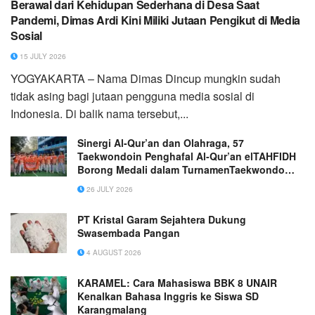
Berawal dari Kehidupan Sederhana di Desa Saat
Pandemi, Dimas Ardi Kini Miliki Jutaan Pengikut di Media
Sosial
15 JULY 2026
YOGYAKARTA – Nama Dimas Dincup mungkin sudah
tidak asing bagi jutaan pengguna media sosial di
Indonesia. Di balik nama tersebut,...
Sinergi Al-Qur’an dan Olahraga, 57
Taekwondoin Penghafal Al-Qur’an elTAHFIDH
Borong Medali dalam TurnamenTaekwondo
MGMP Bogor Raya
26 JULY 2026
PT Kristal Garam Sejahtera Dukung
Swasembada Pangan
4 AUGUST 2026
KARAMEL: Cara Mahasiswa BBK 8 UNAIR
Kenalkan Bahasa Inggris ke Siswa SD
Karangmalang