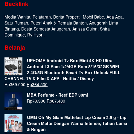
Backlink
Media Wanita
,
Pelataran
,
Berita Properti
,
Mobil Babe
,
Ada Apa
,
Satu Rumah
,
Puteri Anak & Remaja Banten
,
Anugerah Lima
Bintang
,
Desta Semesta Anugerah
,
Anissa Quinn
,
Shira
Dominique
,
Ry Hyori
,
Belanja
UPHOME Android Tv Box Mini 4K-HD Ultra
Android 13 Ram 1/2/4GB Rom 8/16/32GB WIFI
2.4G/5G Bluetooth Smart Tv Box Unlock FULL
CHANNEL TV & Film & APP - Netflix / Disney
Rp
369.000
Rp
364.500
MBA Perfume - Reef EDP 30ml
Rp
79.900
Rp
67.400
OMG Oh My Glam Mattelast Lip Cream 2.9 g - Lip
Cream Matte Dengan Warna Intense, Tahan Lama
& Ringan