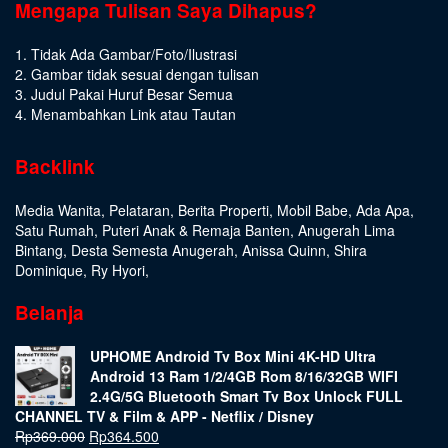
Mengapa Tulisan Saya Dihapus?
1. Tidak Ada Gambar/Foto/Ilustrasi
2. Gambar tidak sesuai dengan tulisan
3. Judul Pakai Huruf Besar Semua
4. Menambahkan Link atau Tautan
Backlink
Media Wanita
,
Pelataran
,
Berita Properti
,
Mobil Babe
,
Ada Apa
,
Satu Rumah
,
Puteri Anak & Remaja Banten
,
Anugerah Lima
Bintang
,
Desta Semesta Anugerah
,
Anissa Quinn
,
Shira
Dominique
,
Ry Hyori
,
Belanja
UPHOME Android Tv Box Mini 4K-HD Ultra
Android 13 Ram 1/2/4GB Rom 8/16/32GB WIFI
2.4G/5G Bluetooth Smart Tv Box Unlock FULL
CHANNEL TV & Film & APP - Netflix / Disney
Rp
369.000
Rp
364.500