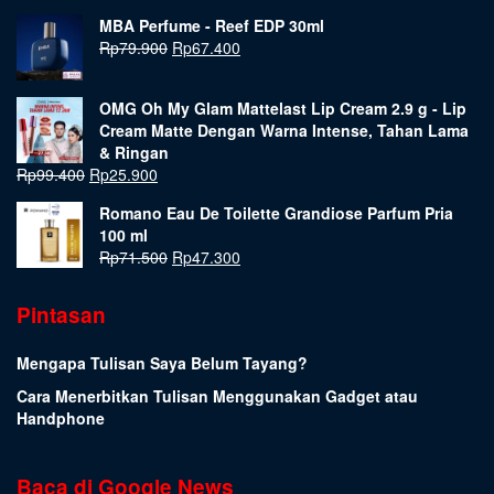
MBA Perfume - Reef EDP 30ml
Rp
79.900
Rp
67.400
OMG Oh My Glam Mattelast Lip Cream 2.9 g - Lip
Cream Matte Dengan Warna Intense, Tahan Lama
& Ringan
Rp
99.400
Rp
25.900
Romano Eau De Toilette Grandiose Parfum Pria
100 ml
Rp
71.500
Rp
47.300
Pintasan
Mengapa Tulisan Saya Belum Tayang?
Cara Menerbitkan Tulisan Menggunakan Gadget atau
Handphone
Baca di Google News